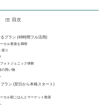
目次
プラン (48時間フル活用)
ローカル香港を満喫
ト巡り
フ
化とフォトジェニック体験
後の買い物
レ
プラン (翌日から本格スタート)
港ローカル朝ごはんとマーケット散策
へ