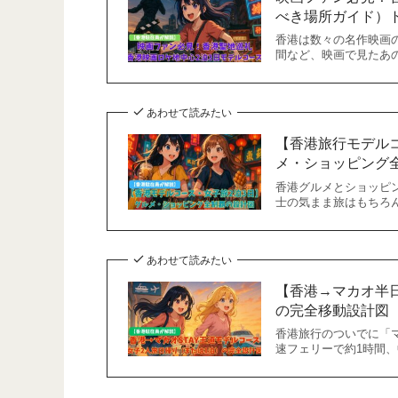
べき場所ガイド）
香港は数々の名作映画
間など、映画で見たあ
あわせて読みたい
【香港旅行モデル
メ・ショッピング
香港グルメとショッピ
士の気まま旅はもちろ
あわせて読みたい
【香港→マカオ半
の完全移動設計図（
香港旅行のついでに「
速フェリーで約1時間