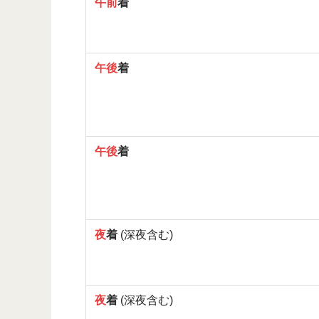
午前
着
午後
着
午後
着
夜
着
(深夜含む)
夜
着
(深夜含む)