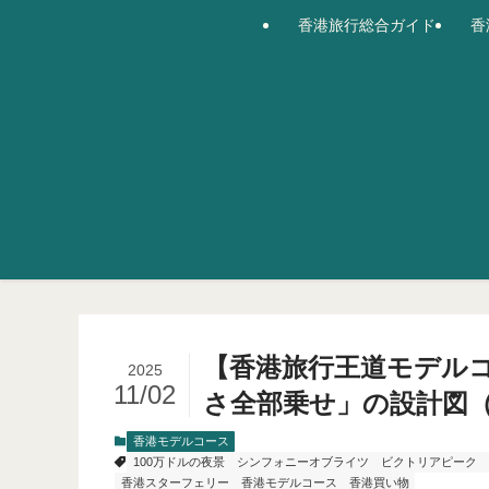
香港旅行総合ガイド
香
【香港旅行王道モデルコ
2025
11/02
さ全部乗せ」の設計図（
香港モデルコース
100万ドルの夜景
シンフォニーオブライツ
ビクトリアピーク
香港スターフェリー
香港モデルコース
香港買い物