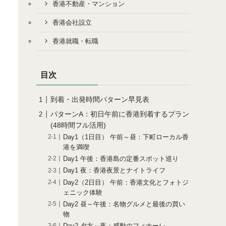
香港不動産・マンション
香港会社設立
香港就職・転職
目次
到着・出発時間パターン早見表
パターンA：初日午前に香港到着するプラン
(48時間フル活用)
Day1（1日目） 午前～昼：下町ローカル香
港を満喫
Day1 午後：香港島の定番スポット巡り
Day1 夜：香港夜景とナイトライフ
Day2（2日目） 午前：香港文化とフォトジ
ェニック体験
Day2 昼～午後：名物グルメと最後の買い
物
Day2 夕方～夜：感動のフィナーレ