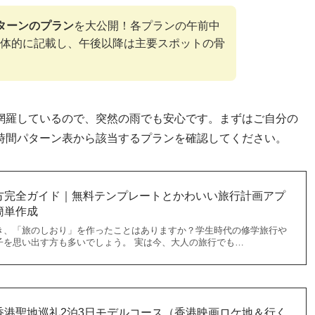
ターンのプラン
を大公開！各プランの午前中
体的に記載し、午後以降は主要スポットの骨
網羅しているので、突然の雨でも安心です。まずはご自分の
時間パターン表から該当するプランを確認してください。
方完全ガイド｜無料テンプレートとかわいい旅行計画アプ
簡単作成
き、「旅のしおり」を作ったことはありますか？学生時代の修学旅行や
子を思い出す方も多いでしょう。 実は今、大人の旅行でも…
香港聖地巡礼2泊3日モデルコース（香港映画ロケ地＆行く