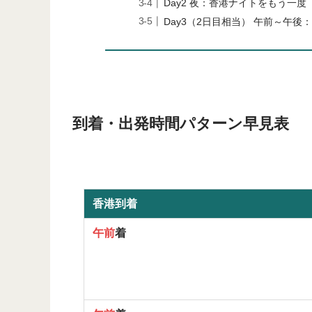
Day2 夜：香港ナイトをもう一度
Day3（2日目相当） 午前～午
到着・出発時間パターン早見表
香港到着
午前
着