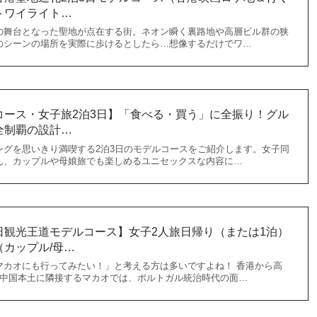
トワイライト…
の舞台となった聖地が点在する街。ネオン瞬く裏路地や高層ビル群の狭
のシーンの場所を実際に歩けるとしたら…想像するだけでワ…
コース・女子旅2泊3日】「食べる・買う」に全振り！グル
全制覇の設計…
ングを思いきり満喫する2泊3日のモデルコースをご紹介します。女子同
ん、カップルや母娘旅でも楽しめるユニセックスな内容に…
日観光王道モデルコース】女子2人旅日帰り（または1泊）
カップル/母…
マカオにも行ってみたい！」と考える方は多いですよね！ 香港から高
、中国本土に隣接するマカオでは、ポルトガル統治時代の面…