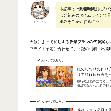
本記事では
到着時間別に2パ
は分刻みのタイムラインで具
組みをご紹介するにゃ。
スノーベル
天候によって変動する
夜景プランの代替案
も
フライト予定に合わせて、下記の到着・出発
あわせて読みたい
旅のしおりの作り
リで旅行日程表を
旅行の計画を立てると
遠足で配られたあの冊
あわせて読みたい
映画ファン必見！