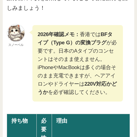
しみましょう！
2026年確認メモ：
香港では
BFタ
イプ（Type G）の変換プラグ
が必
スノーベル
要です。日本のAタイプのコンセ
ントはそのまま使えません。
iPhoneやMacBookは多くの場合そ
のまま充電できますが、ヘアアイ
ロンやドライヤーは
220V対応かど
うか
を必ず確認してください。
持ち物
必
理由
要