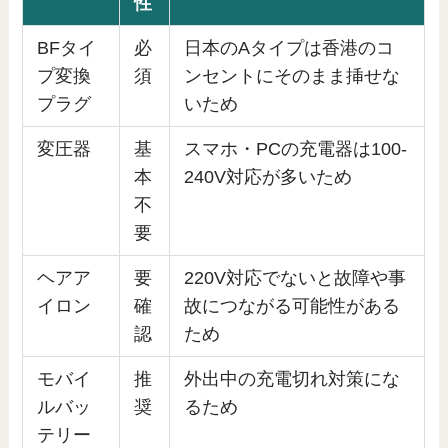
性
BFタイ
必
日本のAタイプは香港のコ
プ変換
須
ンセントにそのまま挿せな
プラグ
いため
変圧器
基
スマホ・PCの充電器は100-
本
240V対応が多いため
不
要
ヘアア
要
220V対応でないと故障や事
イロン
確
故につながる可能性がある
認
ため
モバイ
推
外出中の充電切れ対策にな
ルバッ
奨
るため
テリー