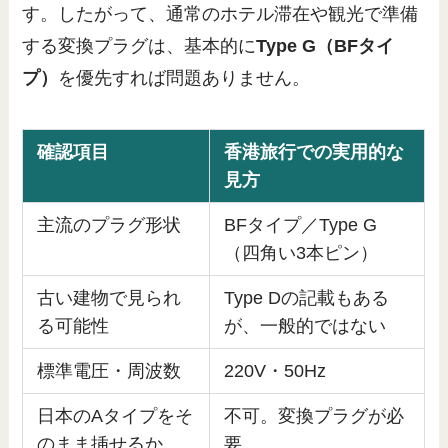
す。したがって、通常のホテル滞在や観光で準備
する変換プラグは、基本的に
Type G（BFタイ
プ）
を優先すれば問題ありません。
確認項目
香港旅行での実用的な
見方
主流のプラグ形状
BFタイプ／Type G
（四角い3本ピン）
古い建物で見られ
Type Dの記載もある
る可能性
が、一般的ではない
標準電圧・周波数
220V・50Hz
日本のAタイプをそ
不可。変換プラグが必
のまま挿せるか
要