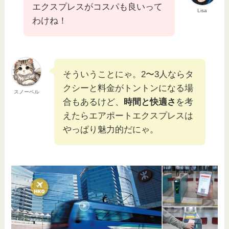
エクスプレスがコスパも良いって
Lisa
わけね！
そういうことにゃ。2〜3人ならタ
クシーと料金がトントンになる場
スノーベル
合もあるけど、
時間と快適さ
を考
えたらエアポートエクスプレスは
やっぱり魅力的だにゃ。