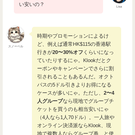
い安いの？
Lisa
時期やプロモーションによるけ
ど、例えば通常HK$115の香港駅
スノーベル
行きが
20〜30%オフ
くらいになっ
ていたりするにゃ。Klookだとク
ーポンやキャンペーンでさらに割
引されることもあるんだ。オクト
パスの5ドル引きよりお得になる
ケースが多いにゃ。ただし、
2〜4
人グループ
なら現地でグループチ
ケットを買うのも相当安いにゃ
（4人なら1人70ドル）。一人旅や
オンライン決済派ならKlook、現
地で複数人ならグループ券、と使