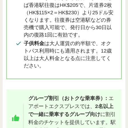
ば香港駅往復はHK$205で、片道券2枚
（HK$115×2＝HK$230）より25ドル安
くなります。往復券は空港駅などの券
売機で購入可能で、発行日から30日以
内の復路1回に有効です。
子供料金
は大人運賃の約半額で、オク
トパス利用時にも適用されます。12歳
以上は大人料金となる点に注意してく
ださい。
グループ割引（おトクな乗車券）:
エ
アポートエクスプレスでは、
2名以上
で一緒に乗車するグループ向け
に割引
料金のチケットを提供しています。駅