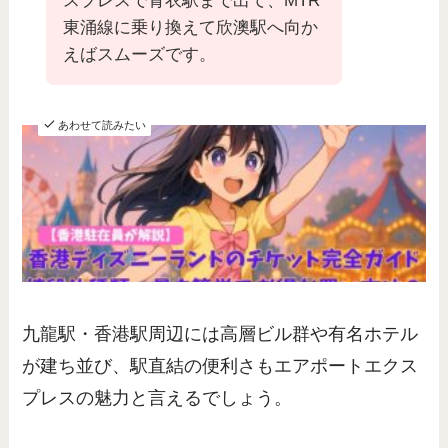
スプレスで青衣駅まで出て、MTR
東涌線に乗り換えて欣澳駅へ向か
えばスムーズです。
あわせて読みたい
【一番安くて簡単な購入方法】香
港ディズニーランドチケットの値
段や種類、買い方は？公式は安く
買えない？
九龍駅・香港駅周辺には高層ビル群や有名ホテル
が建ち並び、駅直結の便利さもエアポートエクス
プレスの魅力と言えるでしょう。