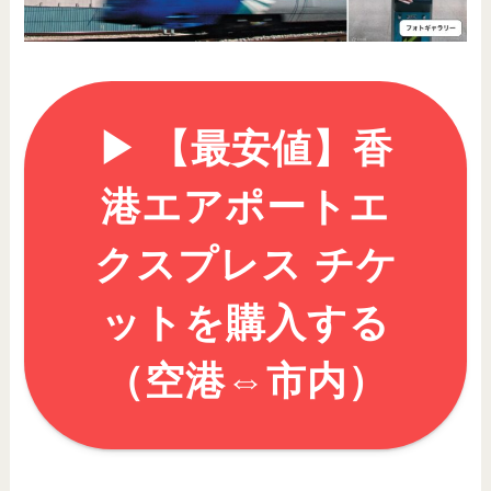
▶︎ 【最安値】香
港エアポートエ
クスプレス チケ
ットを購入する
（空港⇔市内）