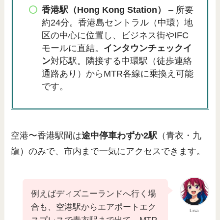
香港駅（Hong Kong Station）
– 所要
約24分。香港島セントラル（中環）地
区の中心に位置し、ビジネス街やIFC
モールに直結。
インタウンチェックイ
ン
対応駅。隣接する中環駅（徒歩連絡
通路あり）からMTR各線に乗換え可能
です。
空港〜香港駅間は
途中停車わずか2駅
（青衣・九
龍）のみで、市内まで一気にアクセスできます。
例えばディズニーランドへ行く場
合も、空港駅からエアポートエク
Lisa