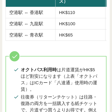
ス）
空港駅 ⇔ 香港駅
HK$110
H
空港駅 ⇔ 九龍駅
HK$100
H
空港駅 ⇔ 青衣駅
HK$65
H
オクトパス利用時
は片道運賃がHK$5
ほど割安になります（上表「オクトパ
ス」はICカード「八達通」使用時の運
賃）。
往復券（リターンチケット）は往路・
復路の両方を一括購入する紙チケット
で、片道ずつ買うよりお得です。例え