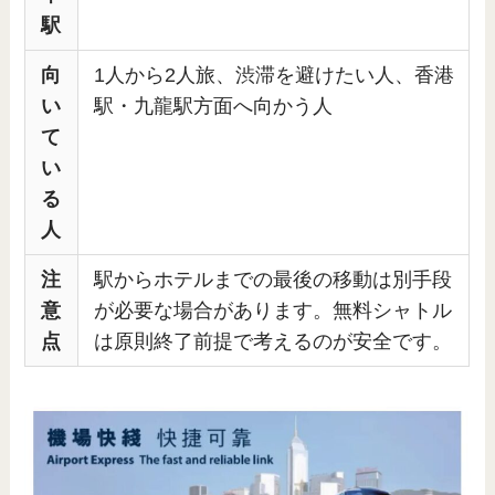
駅
向
1人から2人旅、渋滞を避けたい人、香港
い
駅・九龍駅方面へ向かう人
て
い
る
人
注
駅からホテルまでの最後の移動は別手段
意
が必要な場合があります。無料シャトル
点
は原則終了前提で考えるのが安全です。