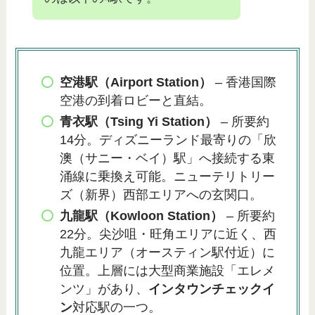
空港駅（Airport Station）
– 香港国際
空港の到着ロビーと直結。
青衣駅（Tsing Yi Station）
– 所要約
14分。ディズニーランド最寄りの「欣
澳（サニー・ベイ）駅」へ接続する東
涌線に乗換え可能。ニューテリトリー
ズ（新界）西部エリアへの玄関口。
九龍駅（Kowloon Station）
– 所要約
22分。尖沙咀・旺角エリアに近く、西
九龍エリア（オースティン駅付近）に
位置。上層には大型商業施設「エレメ
ンツ」があり、
インタウンチェックイ
ン
対応駅の一つ。