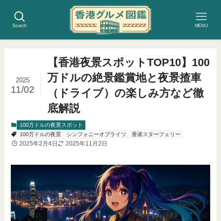
Search
MENU
【香港夜景スポットTOP10】100
万ドルの絶景鑑賞地と夜景揸車
2025
11/02
（ドライブ）の楽しみ方など徹
底解説
100万ドルの夜景スポット
100万ドルの夜景
シンフォニーオブライツ
香港スターフェリー
2025年2月4日
2025年11月2日