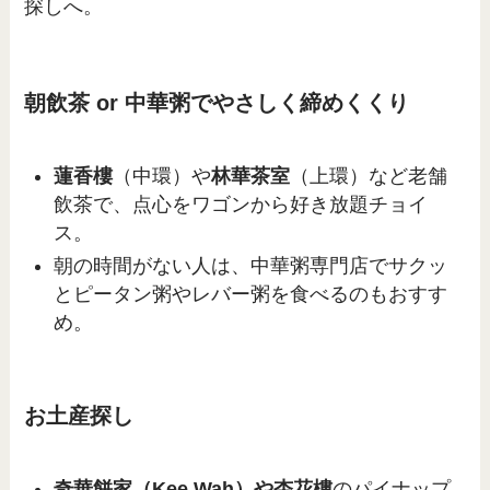
探しへ。
朝飲茶 or 中華粥でやさしく締めくくり
蓮香樓
（中環）や
林華茶室
（上環）など老舗
飲茶で、点心をワゴンから好き放題チョイ
ス。
朝の時間がない人は、中華粥専門店でサクッ
とピータン粥やレバー粥を食べるのもおすす
め。
お土産探し
奇華餅家（Kee Wah）や杏花樓
のパイナップ