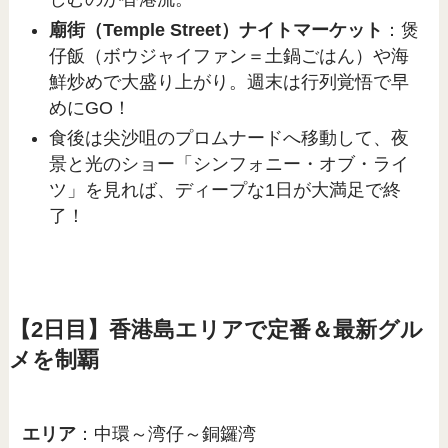
廟街（Temple Street）ナイトマーケット
：煲
仔飯（ボウジャイファン＝土鍋ごはん）や海
鮮炒めで大盛り上がり。週末は行列覚悟で早
めにGO！
食後は尖沙咀のプロムナードへ移動して、夜
景と光のショー「シンフォニー・オブ・ライ
ツ」を見れば、ディープな1日が大満足で終
了！
【2日目】香港島エリアで定番＆最新グル
メを制覇
エリア
：中環～湾仔～銅鑼湾