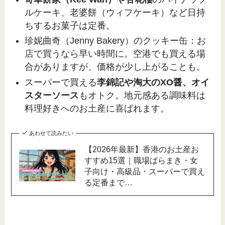
ルケーキ、老婆餅（ウィフケーキ）など日持
ちするお菓子は定番。
珍妮曲奇（Jenny Bakery）のクッキー缶：お
店で買うなら早い時間に。空港でも買える場
合がありますが、価格が少し上がることも。
スーパーで買える
李錦記や淘大のXO醤、オイ
スターソース
もオトク。地元感ある調味料は
料理好きへのお土産に喜ばれます。
あわせて読みたい
【2026年最新】香港のお土産お
すすめ15選｜職場ばらまき・女
子向け・高級品・スーパーで買え
る定番まで…