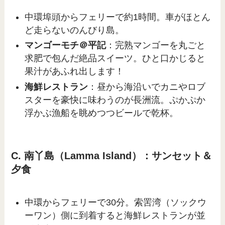
中環埠頭からフェリーで約1時間。車がほとん
ど走らないのんびり島。
マンゴーモチ＠平記
：完熟マンゴーを丸ごと
求肥で包んだ絶品スイーツ。ひと口かじると
果汁があふれ出します！
海鮮レストラン
：昼から海沿いでカニやロブ
スターを豪快に味わうのが長洲流。ぷかぷか
浮かぶ漁船を眺めつつビールで乾杯。
C. 南丫島（Lamma Island）：サンセット＆
夕食
中環からフェリーで30分。索罟湾（ソックウ
ーワン）側に到着すると海鮮レストランが並