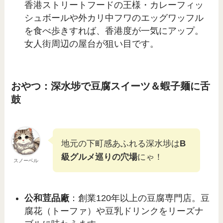
香港ストリートフードの王様・カレーフィッ
シュボールや外カリ中フワのエッグワッフル
を食べ歩きすれば、香港度が一気にアップ。
女人街周辺の屋台が狙い目です。
おやつ：深水埗で豆腐スイーツ＆蝦子麺に舌
鼓
地元の下町感あふれる深水埗は
B
級グルメ巡りの穴場
にゃ！
スノーベル
公和荳品廠
：創業120年以上の豆腐専門店。豆
腐花（トーファ）や豆乳ドリンクをリーズナ