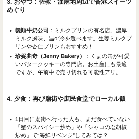
3. おやつ：佐敦・油麻地周辺で香港スイーツ
めぐり
義順牛奶公司
：ミルクプリンの有名店。濃厚
ミルク風味、温or冷を選べます。生姜ミルクプ
リンや杏仁プリンもおすすめ！
珍妮曲奇（Jenny Bakery）
：くまの缶が可愛
いバタークッキーの専門店。お土産にも最適
ですが、午前中で売り切れる可能性アリ。
4. 夕食：再び廟街や庶民食堂でローカル飯
1日目に廟街へ行った人も、まだ食べていない
「蟹のスパイシー炒め」や「シャコの塩胡椒
炒め」で“海鮮リベンジ”してみては？