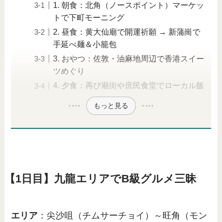
1. 朝食：北角（ノースポイント）マーケッ
トで下町モーニング
2. 昼食：黄大仙廟で開運祈願 → 新蒲崗で
手延べ麺＆小籠包
3. おやつ：佐敦・油麻地周辺で香港スイー
ツめぐり
4. 夕食：再び廟街や庶民食堂でローカル飯
もっと見る
【1日目】九龍エリアでB級グルメ三昧
エリア
：尖沙咀（チムサーチョイ）～旺角（モン