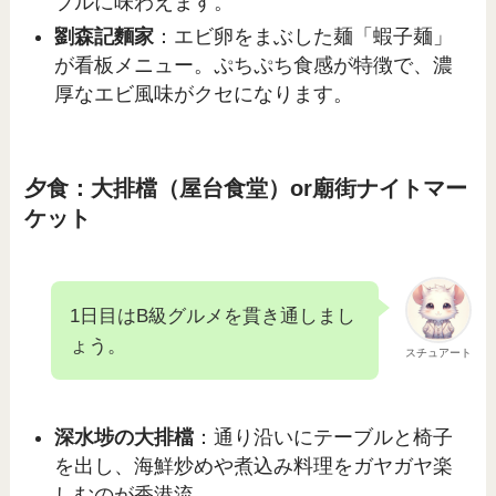
ブルに味わえます。
劉森記麵家
：エビ卵をまぶした麺「蝦子麺」
が看板メニュー。ぷちぷち食感が特徴で、濃
厚なエビ風味がクセになります。
夕食：大排檔（屋台食堂）or廟街ナイトマー
ケット
1日目はB級グルメを貫き通しまし
ょう。
スチュアート
深水埗の大排檔
：通り沿いにテーブルと椅子
を出し、海鮮炒めや煮込み料理をガヤガヤ楽
しむのが香港流。