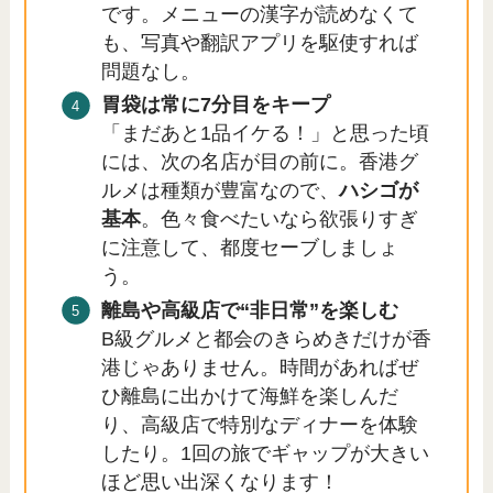
です。メニューの漢字が読めなくて
も、写真や翻訳アプリを駆使すれば
問題なし。
胃袋は常に7分目をキープ
「まだあと1品イケる！」と思った頃
には、次の名店が目の前に。香港グ
ルメは種類が豊富なので、
ハシゴが
基本
。色々食べたいなら欲張りすぎ
に注意して、都度セーブしましょ
う。
離島や高級店で“非日常”を楽しむ
B級グルメと都会のきらめきだけが香
港じゃありません。時間があればぜ
ひ離島に出かけて海鮮を楽しんだ
り、高級店で特別なディナーを体験
したり。1回の旅でギャップが大きい
ほど思い出深くなります！