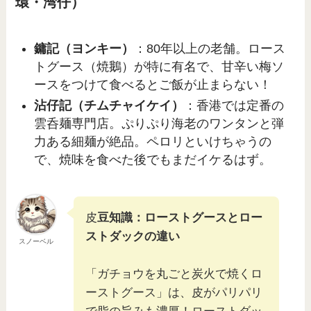
環・湾仔）
鏞記（ヨンキー）
：80年以上の老舗。ロース
トグース（焼鵝）が特に有名で、甘辛い梅ソ
ースをつけて食べるとご飯が止まらない！
沾仔記（チムチャイケイ）
：香港では定番の
雲呑麺専門店。ぷりぷり海老のワンタンと弾
力ある細麺が絶品。ペロリといけちゃうの
で、焼味を食べた後でもまだイケるはず。
皮
豆知識：ローストグースとロー
ストダックの違い
スノーベル
「ガチョウを丸ごと炭火で焼くロ
ーストグース」は、皮がパリパリ