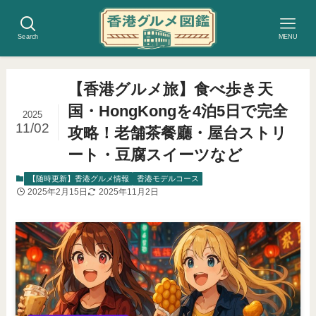
Search
MENU
【香港グルメ旅】食べ歩き天
国・HongKongを4泊5日で完全
2025
11/02
攻略！老舗茶餐廳・屋台ストリ
ート・豆腐スイーツなど
【随時更新】香港グルメ情報
香港モデルコース
2025年2月15日
2025年11月2日