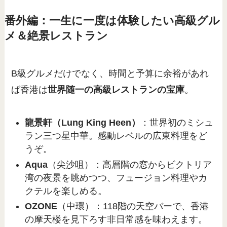
番外編：一生に一度は体験したい高級グル
メ＆絶景レストラン
B級グルメだけでなく、時間と予算に余裕があれ
ば香港は
世界随一の高級レストランの宝庫
。
龍景軒（Lung King Heen）
：世界初のミシュ
ラン三つ星中華。感動レベルの広東料理をど
うぞ。
Aqua
（尖沙咀）：高層階の窓からビクトリア
湾の夜景を眺めつつ、フュージョン料理やカ
クテルを楽しめる。
OZONE
（中環）：118階の天空バーで、香港
の摩天楼を見下ろす非日常感を味わえます。