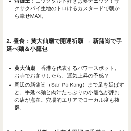
蛋撻王
：エッグタルト好きは要チェック！サ
クサクパイ生地のトロけるカスタードで朝か
ら幸せMAX。
2. 昼食：黄大仙廟で開運祈願 → 新蒲崗で手
延べ麺＆小籠包
黄大仙廟
：香港を代表するパワースポット。
お寺でお参りしたら、運気上昇の予感？
周辺の新蒲崗（San Po Kong）まで足を延ばす
と、手延べ麺と肉汁たっぷりの小籠包が評判
の店が点在。穴場的エリアでローカル度も抜
群。