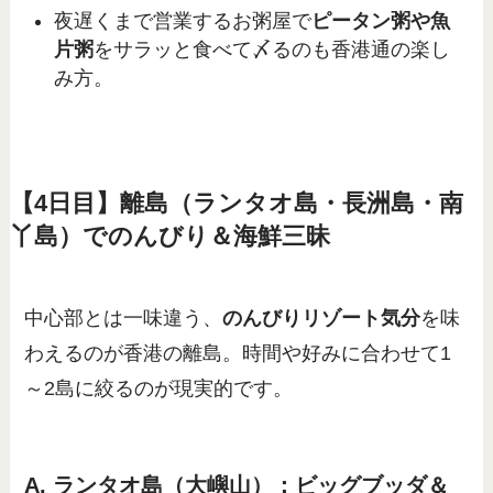
夜遅くまで営業するお粥屋で
ピータン粥や魚
片粥
をサラッと食べて〆るのも香港通の楽し
み方。
【4日目】離島（ランタオ島・長洲島・南
丫島）でのんびり＆海鮮三昧
中心部とは一味違う、
のんびりリゾート気分
を味
わえるのが香港の離島。時間や好みに合わせて1
～2島に絞るのが現実的です。
A. ランタオ島（大嶼山）：ビッグブッダ＆