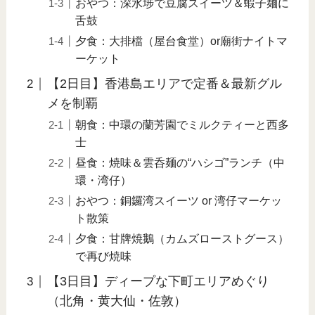
おやつ：深水埗で豆腐スイーツ＆蝦子麺に
舌鼓
夕食：大排檔（屋台食堂）or廟街ナイトマ
ーケット
【2日目】香港島エリアで定番＆最新グル
メを制覇
朝食：中環の蘭芳園でミルクティーと西多
士
昼食：焼味＆雲呑麺の“ハシゴ”ランチ（中
環・湾仔）
おやつ：銅鑼湾スイーツ or 湾仔マーケッ
ト散策
夕食：甘牌焼鵝（カムズローストグース）
で再び焼味
【3日目】ディープな下町エリアめぐり
（北角・黄大仙・佐敦）