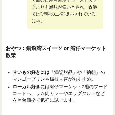
で脂の旨みも濃厚！ローストダッ
クよりも風味が強いとされ、香港
では“焼味の王様”扱いされている
にゃ。
おやつ：銅鑼湾スイーツ or 湾仔マーケット
散策
甘いもの好きには
「満記甜品」や「糖朝」の
マンゴープリンや楊枝甘露がおすすめ。
ローカル好きには
湾仔マーケット2階のフード
コートへ。ラム肉カレーやエッグタルトなど
を屋台価格で気軽に試せます。