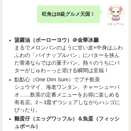
旺角はB級グルメ天国！
スチュアート
菠蘿油（ボーローヨウ）＠金華冰廳
まるでメロンパンのように甘い皮×中身はふわ
ふわの「パイナップルパン」にバターを挟ん
だ香港ならではの菓子パン。熱々のうちにバ
ターがじゅわ～っと溶ける瞬間は至福！
點點心（One Dim Sum）でプチ飲茶
シュウマイ、海老ワンタン、チャーシューパ
オ……飲茶の定番メニューをお得に楽しめる
有名店。2～3皿ずつシェアしながらハシゴに
ぴったり。
雞蛋仔（エッグワッフル）＆魚蛋（フィッシ
ュボール）