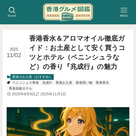
Search
MENU
香港香水＆アロマオイル徹底ガ
イド：お土産として安く買うコ
2025
11/02
ツとホテル（ペニンシュラな
ど）の香り『兆成行』の魅力
香港のお土産（おすすめ）
ペニンシュラ香港
兆成行
香港お土産
香港買い物
香港香水
香港高級ホテル
2025年8月9日
2025年11月2日