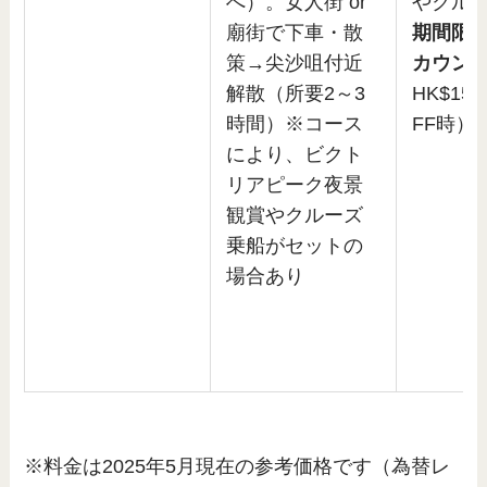
へ）。女人街 or
やクルー
廟街で下車・散
期間限
策→尖沙咀付近
カウン
解散（所要2～3
HK$15
時間）※コース
FF時）
により、ビクト
リアピーク夜景
観賞やクルーズ
乗船がセットの
場合あり
※料金は2025年5月現在の参考価格です（為替レ