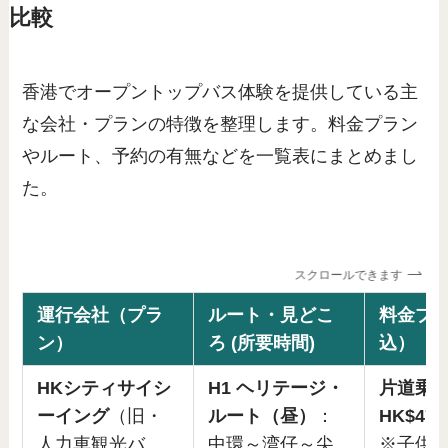
比較
香港でオープントップバス体験を提供している主
な会社・プランの特徴を整理します。料金プラン
やルート、予約の有無などを一覧表にまとめまし
た。
スクロールできます
運行会社（プラ
ルート・見どこ
料金プ
ン）
ろ (所要時間)
込）
HKシティサイシ
H1 ヘリテージ・
片道乗
ーイング
（旧・
ルート（昼）
：
HK$47.
人力車観光バ
中環～湾仔～尖
※子供