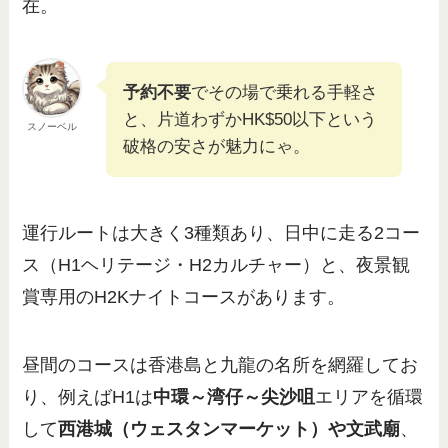
在。
予約不要
でその場で乗れる手軽さ
と、片道わずかHK$50以下という
スノーベル
破格の安さが魅力にゃ。
運行ルートは大きく3種類あり、日中に走る2コー
ス（H1ヘリテージ・H2カルチャー）と、夜景観
賞専用のH2Kナイトコースがあります。
昼間のコースは香港島と九龍の名所を網羅してお
り、例えばH1は
中環～湾仔～尖沙咀
エリアを循環
して
西港城（ウェスタンマーケット）や文武廟
、