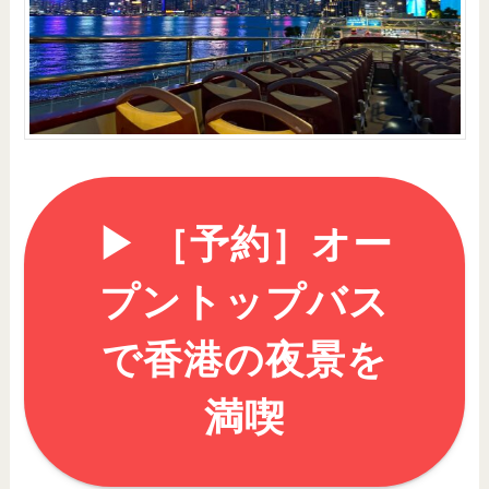
▶︎ ［予約］オー
プントップバス
で香港の夜景を
満喫