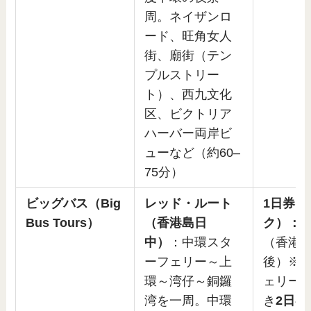
周。ネイザンロ
ード、旺角女人
街、廟街（テン
プルストリー
ト）、西九文化
区、ビクトリア
ハーバー両岸ビ
ューなど（約60–
75分）
ビッグバス（Big
レッド・ルート
1日券（
Bus Tours）
（香港島日
ク）：U
中）
：中環スタ
（香港$
ーフェリー～上
後）※
環～湾仔～銅鑼
ェリー
湾を一周。中環
き
2日券