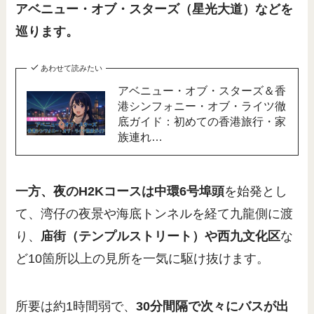
アベニュー・オブ・スターズ（星光大道）などを
巡ります。
あわせて読みたい
アベニュー・オブ・スターズ＆香
港シンフォニー・オブ・ライツ徹
底ガイド：初めての香港旅行・家
族連れ…
一方、夜のH2Kコースは中環6号埠頭
を始発とし
て、湾仔の夜景や海底トンネルを経て九龍側に渡
り、
庙街（テンプルストリート）や西九文化区
な
ど10箇所以上の見所を一気に駆け抜けます。
所要は約1時間弱で、
30分間隔で次々にバスが出