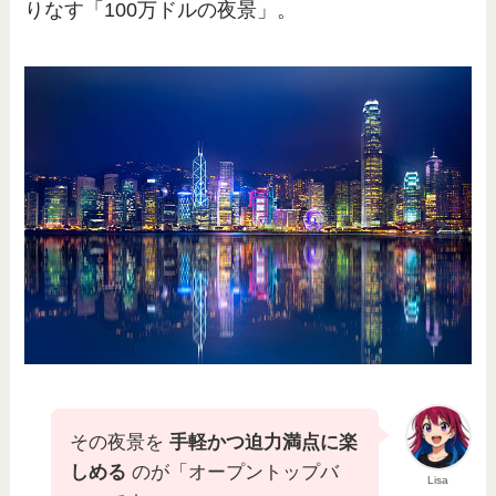
りなす「100万ドルの夜景」。
その夜景を
手軽かつ迫力満点に楽
しめる
のが「オープントップバ
Lisa