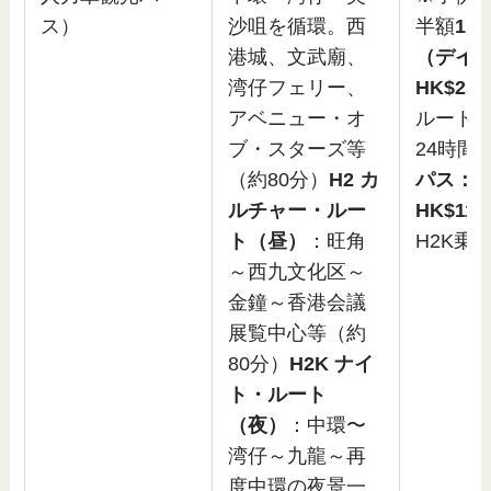
ス）
沙咀を循環。西
半額
1日
港城、文武廟、
（デイ
湾仔フェリー、
HK$250
アベニュー・オ
ルート
ブ・スターズ等
24時間
（約80分）
H2 カ
パス：
ルチャー・ルー
HK$114
ト（昼）
：旺角
H2K乗
～西九文化区～
金鐘～香港会議
展覧中心等（約
80分）
H2K ナイ
ト・ルート
（夜）
：中環〜
湾仔～九龍～再
度中環の夜景一