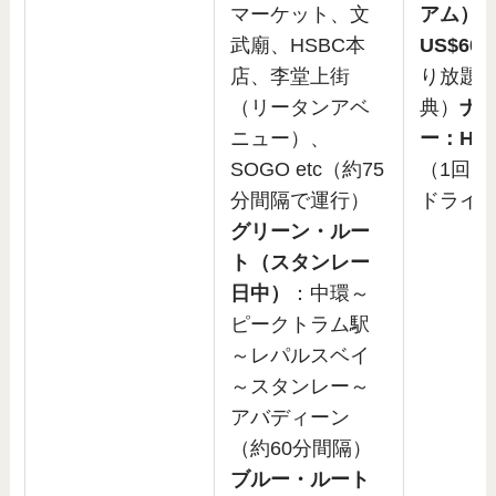
マーケット、文
アム）
武廟、HSBC本
US$60
店、李堂上街
り放題
（リータンアベ
典）
ナ
ニュー）、
ー：HK$
SOGO etc（約75
（1回完
分間隔で運行）
ドライ
グリーン・ルー
ト（スタンレー
日中）
：中環～
ピークトラム駅
～レパルスベイ
～スタンレー～
アバディーン
（約60分間隔）
ブルー・ルート