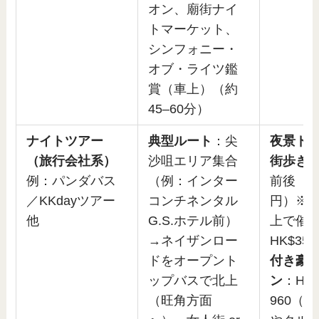
オン、廟街ナイ
トマーケット、
シンフォニー・
オブ・ライツ鑑
賞（車上）（約
45–60分）
ナイトツアー
典型ルート
：尖
夜景ド
（旅行会社系）
沙咀エリア集合
街歩き
：
例：パンダバス
（例：インター
前後（約6
／KKdayツアー
コンチネンタル
円）※大
他
G.S.ホテル前）
上で催
→ネイザンロー
HK$350
ドをオープント
付き豪
ップバスで北上
ン
：HK$
（旺角方面
960（