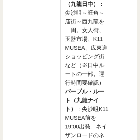
（九龍日中）
：
尖沙咀～旺角～
庙街～西九龍を
一周。女人街、
玉器市場、K11
MUSEA、広東道
ショッピング街
など（※日中ル
ートの一部。運
行時間要確認）
パープル・ルー
ト（九龍ナイ
ト）
：尖沙咀K11
MUSEA前を
19:00出発。ネイ
ザンロードのネ