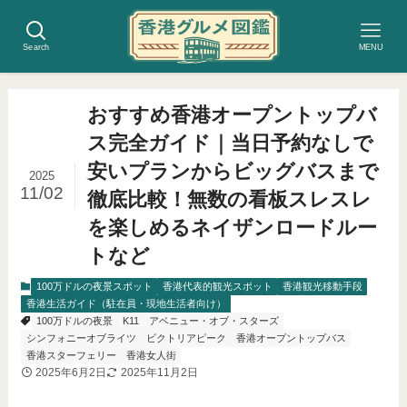
Search
MENU
おすすめ香港オープントップバ
ス完全ガイド｜当日予約なしで
安いプランからビッグバスまで
2025
11/02
徹底比較！無数の看板スレスレ
を楽しめるネイザンロードルー
トなど
100万ドルの夜景スポット
香港代表的観光スポット
香港観光移動手段
香港生活ガイド（駐在員・現地生活者向け）
100万ドルの夜景
K11
アベニュー・オブ・スターズ
シンフォニーオブライツ
ビクトリアピーク
香港オープントップバス
香港スターフェリー
香港女人街
2025年6月2日
2025年11月2日