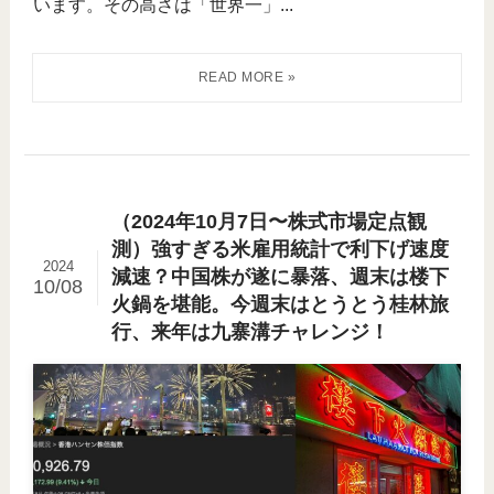
います。その高さは「世界一」...
（2024年10月7日〜株式市場定点観
測）強すぎる米雇用統計で利下げ速度
2024
減速？中国株が遂に暴落、週末は楼下
10/08
火鍋を堪能。今週末はとうとう桂林旅
行、来年は九寨溝チャレンジ！