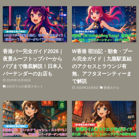
香港バー完全ガイド2026｜
W香港 宿泊記・朝食・プー
夜景ルーフトップバーから
ル完全ガイド｜九龍駅直結
パブまで徹底解説！日本人
のアクセスとラウンジ有
バーテンダーのお店も
無、アフタヌーンティーま
で解説
2025年10月30日
100万ドルの夜景スポット
2025年10月8日
香港ホテル