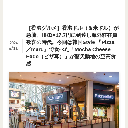
［香港グルメ］香港ドル（＆米ドル）が
急騰、HKD=17.7円に到達し海外駐在員
歓喜の時代。今回は韓国Style 『Pizza
2024
9/16
／maru』で食べた「Mocha Cheese
Edge（ピザ耳）」が驚天動地の至高食
感