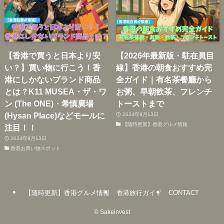
【香港で買うと日本より安
【2026年最新版・駐在員目
い？】買い物に行こう！香
線】香港の朝食おすすめ完
港にしかないブランド商品
全ガイド｜有名茶餐廳から
とは？K11 MUSEA・ザ・ワ
お粥、早朝飲茶、フレンチ
ン (The ONE)・希慎廣場
トーストまで
(Hysan Place)などモールに
2024年9月13日
【随時更新】香港グルメ情報
注目！！
2024年9月13日
香港お買い物スポット
【随時更新】香港グルメ情報
香港旅行ガイド
CONTACT
©
Sakeinvest