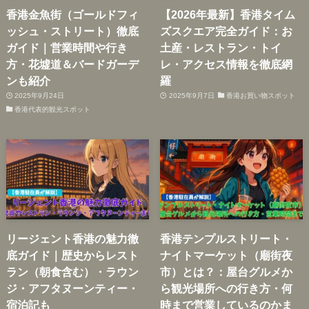
香港金魚街（ゴールドフィ
【2026年最新】香港タイム
ッシュ・ストリート）徹底
ズスクエア完全ガイド：お
ガイド｜営業時間や行き
土産・レストラン・トイ
方・花墟道＆バードガーデ
レ・アクセス情報を徹底網
ンも紹介
羅
2025年9月24日
2025年9月7日
香港お買い物スポット
香港代表的観光スポット
リージェント香港の魅力徹
香港テンプルストリート・
底ガイド｜歴史からレスト
ナイトマーケット（廟街夜
ラン（朝食含む）・ラウン
市）とは？：屋台グルメか
ジ・アフタヌーンティー・
ら観光場所への行き方・何
宿泊記も
時まで営業しているのかま