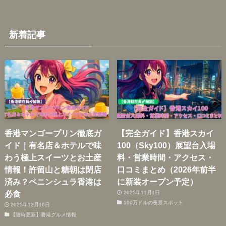
新着記事
香港マンゴープリン徹底ガ
【完全ガイド】香港スカイ
イド｜有名店＆ホテルで味
100（Sky100）展望台入場
わう極上スイーツとお土産
料・営業時間・アクセス・
情報！許留山と糖朝は閉店
口コミまとめ（2026年前半
済み？ペニンシュラ香港は
に新装オープン予定）
必食
2025年11月1日
100万ドルの夜景スポット
2025年12月16日
【随時更新】香港グルメ情報