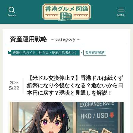
Search
MENU
資産運用戦略
– category –
香港生活ガイド（駐在員・現地生活者向け）
資産運用戦略
【米ドル交換停止？】香港ドルは紙くず
2025
紙幣になり今後なくなる？危ないから日
5/22
本円に戻す？現状と見通しを解説！