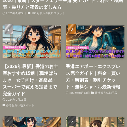
2026年最新｜スターフェリー香港 完全ガイド：料金・時刻
表・乗り方と夜景の楽しみ方
2025年4月29日
100万ドルの夜景スポット
【2026年最新】香港のお土
香港エアポートエクスプレ
産おすすめ15選｜職場ばら
ス完全ガイド｜料金・買い
まき・女子向け・高級品・
方・時刻表・割引チケッ
スーパーで買える定番まで
ト・無料シャトル最新情報
完全ガイド
2025年8月13日
香港観光移動手段
2024年9月15日
香港お買い物スポット