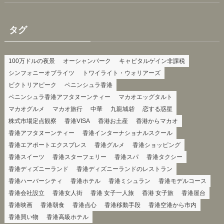
タグ
100万ドルの夜景
オーシャンパーク
キャピタルゲイン非課税
シンフォニーオブライツ
トワイライト・ウォリアーズ
ビクトリアピーク
ペニンシュラ香港
ペニンシュラ香港アフタヌーンティー
マカオエッグタルト
マカオグルメ
マカオ旅行
中華
九龍城砦
恋する惑星
株式市場定点観察
香港VISA
香港お土産
香港からマカオ
香港アフタヌーンティー
香港インターナショナルスクール
香港エアポートエクスプレス
香港グルメ
香港ショッピング
香港スイーツ
香港スターフェリー
香港スパ
香港タクシー
香港ディズニーランド
香港ディズニーランドのレストラン
香港ハーバーシティ
香港ホテル
香港ミシュラン
香港モデルコース
香港会社設立
香港女人街
香港 女子一人旅
香港 女子旅
香港屋台
香港映画
香港朝食
香港点心
香港移動手段
香港空港から市内
香港買い物
香港高級ホテル