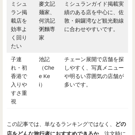
ミシュ
麥文記
ミシュランガイド掲載実
ラン掲
麺家、
績のある店を中心に、佐
載店を
何洪記
敦・銅鑼湾など観光動線
効率よ
粥麵専
に合わせやすいです。
く回り
家
たい
子連
池記
チェーン展開で店舗を探
れ・初
（Che
しやすく、写真メニュー
香港で
e Ke
や明るい雰囲気の店舗が
入りや
i）
多いです。
すさ重
視
この記事では、単なるランキングではなく、
どの
店をどんな旅行者におすすめできるか
、注文時に