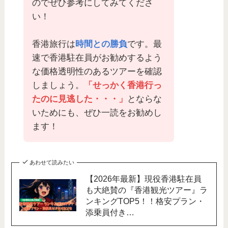
のでぜひ参考にしてみてくださ
い！
香港旅行は
時間との勝負
です。最
速で香港駐在員がお勧めするよう
な価格透明性のあるツアーを確認
しましょう。
「せっかく香港行っ
たのに見逃した・・・」
とならな
いためにも、ぜひ一読をお勧めし
ます！
あわせて読みたい
【2026年最新】現役香港駐在員
も大絶賛の『香港観光ツアー』ラ
ンキングTOP5！！格安プラン・
添乗員付き…