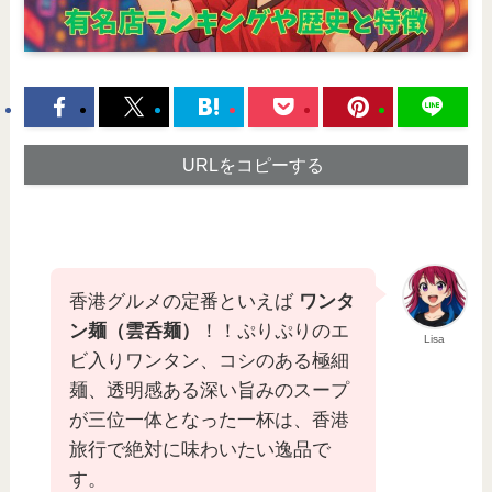
URLをコピーする
香港グルメの定番といえば
ワンタ
ン麺（雲呑麺）
！！ぷりぷりのエ
Lisa
ビ入りワンタン、コシのある極細
麺、透明感ある深い旨みのスープ
が三位一体となった一杯は、香港
旅行で絶対に味わいたい逸品で
す。