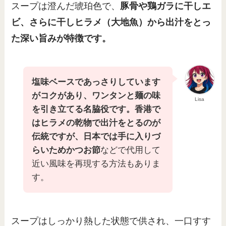
スープは澄んだ琥珀色で、
豚骨や鶏ガラに干しエ
ビ、さらに干しヒラメ（大地魚）から出汁をとっ
た深い旨みが特徴です。
塩味ベースであっさりしています
がコクがあり、ワンタンと麺の味
Lisa
を引き立てる名脇役です。香港で
はヒラメの乾物で出汁をとるのが
伝統ですが、日本では手に入りづ
らいためかつお節
などで代用して
近い風味を再現する方法もありま
す。
スープはしっかり熱した状態で供され、一口すす