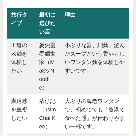
旅行タ
最初に
理由
イプ
選びた
い店
王道の
麥奀雲
小ぶりな器、細麺、澄ん
老舗を
吞麵世
だスープという香港らし
体験し
家（M
いワンタン麺を体験しや
たい
ak’s N
すいです。
oodl
e）
満足感
沾仔記
大ぶりの海老ワンタン
を重視
（Tsim
で、初めてでも「香港で
したい
Chai K
食べた感」が伝わりやす
ee）
い一杯です。