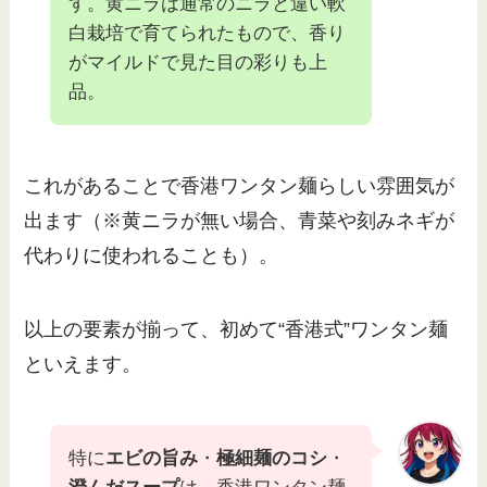
す。黄ニラは通常のニラと違い軟
白栽培で育てられたもので、香り
がマイルドで見た目の彩りも上
品。
これがあることで香港ワンタン麺らしい雰囲気が
出ます（※黄ニラが無い場合、青菜や刻みネギが
代わりに使われることも）。
以上の要素が揃って、初めて“香港式”ワンタン麺
といえます。
特に
エビの旨み
・
極細麺のコシ
・