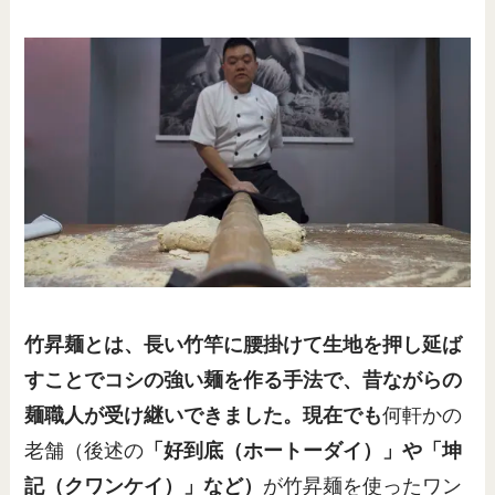
竹昇麺とは、長い竹竿に腰掛けて生地を押し延ば
すことでコシの強い麺を作る手法で、昔ながらの
麺職人が受け継いできました。現在でも
何軒かの
老舗（後述の
「好到底（ホートーダイ）」や「坤
記（クワンケイ）」など）
が竹昇麺を使ったワン