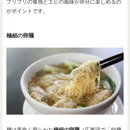
プリプリの食感とエビの風味が存分に楽しめるの
がポイントです。
極細の卵麺
麺は黄色く滑らかな
極細の卵麺
（広東語で「幼麺