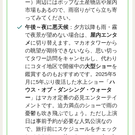
ー）周辺にはポップな土産物店や屋内
市場もあるので、雨宿りがてら立ち寄
ってみてください。
午後～夜に悪天候
：夕方以降も雨・霧
で夜景が望めない場合は、
屋内エンタ
メ
に切り替えます。マカオタワーから
の眺望が期待できないなら、思い切っ
てタワー訪問をキャンセルし、代わり
にコタイ地区で開催中の
大型ショー
を
鑑賞するのもおすすめです。2025年5
月に5年ぶり復活した水上ショー「
ハ
ウス・オブ・ダンシング・ウォータ
ー
」はマカオ定番の必見エンターテイ
メントです。迫力満点のショーで雨の
憂鬱も吹き飛ぶでしょう。ただし上演
日は事前予約が必要な人気公演なの
で、旅行前にスケジュールをチェック