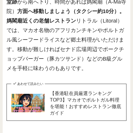
堂跡
から南へ下り、時間があれば媽閣廟（A-Ma寺
院）
方面へ移動しましょう（タクシー約10分）。
媽閣廟近くの老舗レストラン
リトラル（Litoral）
では、マカオ名物のアフリカンチキンやポルトガ
ル風シーフードライスなど郷土料理がいただけま
す。移動が難しければセナド広場周辺でポークチ
ョップバーガー（豚カツサンド）などのB級グル
メを手軽に味わうのもありです。
あわせて読みたい
【香港駐在員厳選ランキング
TOP3】マカオでポルトガル料理
を堪能！おすすめレストラン徹底
ガイド