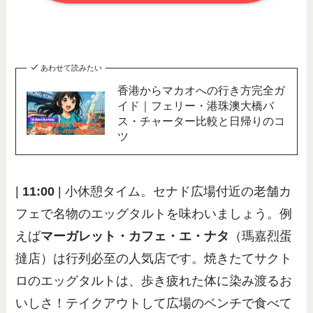
あわせて読みたい
香港からマカオへの行き方完全ガ
イド｜フェリー・港珠澳大橋バ
ス・チャーター比較と日帰りのコ
ツ
|
11:00
| 小休憩タイム。セナド広場付近の老舗カ
フェで名物のエッグタルトを味わいましょう。例
えば
マーガレット・カフェ・エ・ナタ
（瑪嘉烈蛋
撻店）は行列必至の人気店です。焼きたてサクト
ロのエッグタルトは、歩き疲れた体に染み渡るお
いしさ！テイクアウトして広場のベンチで食べて