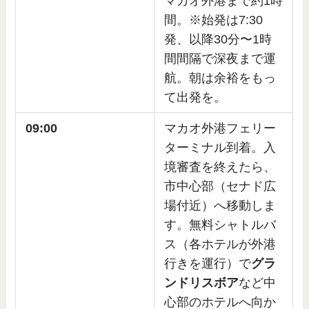
マカオ外港まで約1時
間。※始発は7:30
発、以降30分〜1時
間間隔で深夜まで運
航。朝は余裕をもっ
て出発を。
09:00
マカオ外港フェリー
ターミナル到着。入
境審査を終えたら、
市中心部（セナド広
場付近）へ移動しま
す。無料シャトルバ
ス（各ホテルが外港
行きを運行）で
グラ
ンドリスボア
など中
心部のホテルへ向か