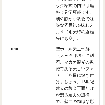
ック様式の内部は無
料で見学可能です。
朝の静かな教会で荘
厳な雰囲気を味わえ
ます（雨天時の避難
先にも◎）。
10:00
聖ポール天主堂跡
（大三巴牌坊）に到
着。マカオ観光の象
徴である美しいファ
サードを目に焼き付
けましょう。16世紀
建立の教会正面だけ
が残る迫力の遺構
で、壁面の精緻な彫