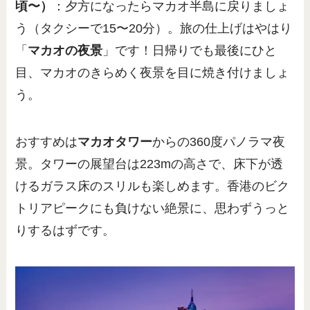
頃〜）
：夕方になったらマカオ半島に戻りましょ
う（タクシーで15〜20分）。旅の仕上げはやはり
「
マカオの夜景
」です！日帰りでも最後にひと
目、マカオのきらめく夜景を目に焼き付けましょ
う。
おすすめは
マカオタワー
からの360度パノラマ夜
景。タワーの展望台は223mの高さで、床下が透
けるガラス床のスリルも楽しめます。香港のビク
トリアピークにも負けない絶景に、思わずうっと
りするはずです。