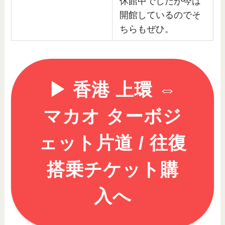
休館中でしたが今は
開館しているのでそ
ちらもぜひ。
▶︎ 香港 上環 ⇔
マカオ ターボジ
ェット片道 / 往復
搭乗チケット購
入へ