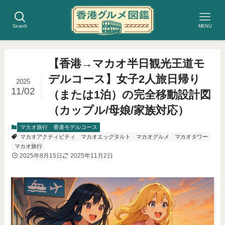
Search
MENU
【香港→マカオ半日観光王道モ
デルコース】女子2人旅日帰り
2025
11/02
（または1泊）の完全移動設計図
（カップル/母娘/家族対応）
マカオ旅行
香港モデルコース
マカオアクティビティ
マカオエッグタルト
マカオグルメ
マカオタワー
マカオ旅行
2025年8月15日
2025年11月2日