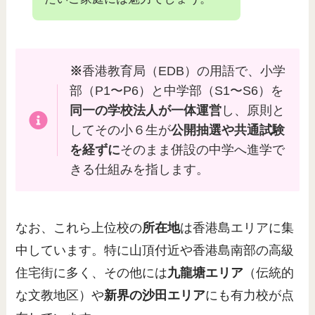
※
香港教育局（EDB）の用語で、小学
部（P1〜P6）と中学部（S1〜S6）を
同一の学校法人が一体運営
し、原則と
してその小６生が
公開抽選や共通試験
を経ずに
そのまま併設の中学へ進学で
きる仕組みを指します。
なお、これら上位校の
所在地
は香港島エリアに集
中しています。特に山頂付近や香港島南部の高級
住宅街に多く、その他には
九龍塘エリア
（伝統的
な文教地区）や
新界の沙田エリア
にも有力校が点