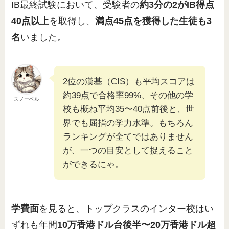
IB最終試験において、受験者の
約3分の2がIB得点
40点以上
を取得し、
満点45点を獲得した生徒も3
名
いました。
2位の漢基（CIS）も平均スコアは
約39点で合格率99%、その他の学
スノーベル
校も概ね平均35〜40点前後と、世
界でも屈指の学力水準。もちろん
ランキングが全てではありません
が、一つの目安として捉えること
ができるにゃ。
学費面
を見ると、トップクラスのインター校はい
ずれも年間
10万香港ドル台後半〜20万香港ドル超