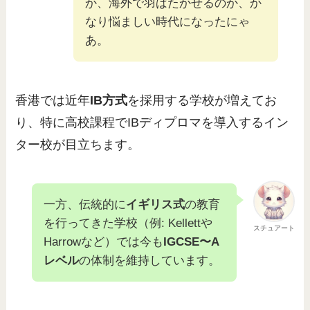
か、海外で羽ばたかせるのか、か
なり悩ましい時代になったにゃ
あ。
香港では近年
IB方式
を採用する学校が増えてお
り、特に高校課程でIBディプロマを導入するイン
ター校が目立ちます。
一方、伝統的に
イギリス式
の教育
を行ってきた学校（例: Kellettや
スチュアート
Harrowなど）では今も
IGCSE〜A
レベル
の体制を維持しています。