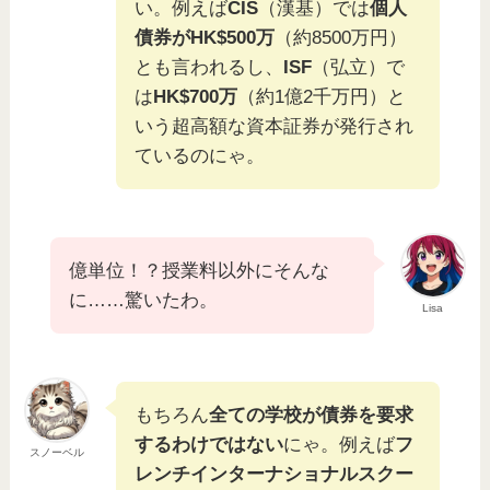
い。例えば
CIS
（漢基）では
個人
債券がHK$500万
（約8500万円）
とも言われるし、
ISF
（弘立）で
は
HK$700万
（約1億2千万円）と
いう超高額な資本証券が発行され
ているのにゃ。
億単位！？授業料以外にそんな
に……驚いたわ。
Lisa
もちろん
全ての学校が債券を要求
するわけではない
にゃ。例えば
フ
スノーベル
レンチインターナショナルスクー