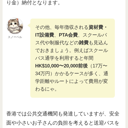
り金）納付となります。
その他、毎年徴収される
資材費・
IT設備費
、
PTA会費
、スクールバ
スノーベル
ス代や制服代などの
雑費
も見込ん
でおきましょう。例えばスクール
バス通学を利用すると年間
HK$10,000〜20,000前後
（17万〜
34万円）かかるケースが多く、通
学距離やルートによって費用が変
わるにゃ。
香港では公共交通機関も発達していますが、安全
面や小さいお子さんの負担を考えると送迎バスを