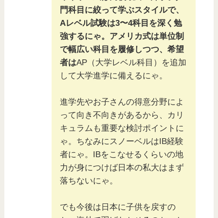
門科目に絞って学ぶスタイルで、
Aレベル試験は3〜4科目を深く勉
強するにゃ。アメリカ式は単位制
で幅広い科目を履修しつつ、希望
者は
AP（大学レベル科目）を追加
して大学進学に備えるにゃ。
進学先やお子さんの得意分野によ
って向き不向きがあるから、カリ
キュラムも重要な検討ポイントに
ゃ。ちなみにスノーベルはIB経験
者にゃ。IBをこなせるくらいの地
力が身につけば日本の私大はまず
落ちないにゃ。
でも今後は日本に子供を戻すの