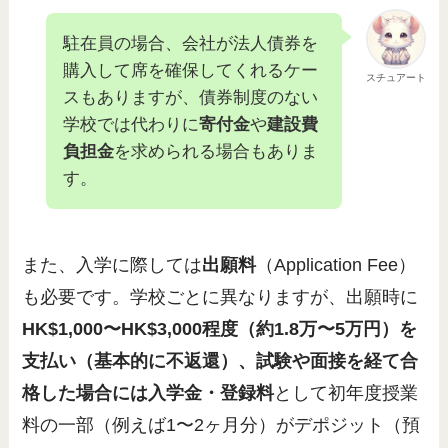
駐在員の場合、会社が法人債券を
購入して席を確保してくれるケー
スチュアート
スもありますが、債券制度のない
学校では代わりに
寄付金
や
建設費
負担金
を求められる場合もありま
す。
また、入学に際しては
出願料
（Application Fee）
も必要です。学校ごとに異なりますが、出願時に
HK$1,000〜HK$3,000程度（約1.8万〜5万円）を
支払い（基本的に不返還）、試験や面接を経て合
格した場合には入学金・登録料
として初年度授業
料の一部（例えば1〜2ヶ月分）がデポジット（預