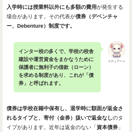
入学時には授業料以外にも多額の費用
が発生する
場合があります。その代表が
債券（デベンチャ
ー、Debenture）制度です。
インター校の多くで、学校の校舎
建設や運営資金をまかなうために
スチュアート
保護者に無利子の借款（ローン）
を求める制度があり、これが「債
券」と呼ばれます。
債券は学校在籍中保有し、退学時に額面が返金さ
れるタイプと、寄付（金券）扱いで返金なし
のタ
イプがあります。近年は返金のない「
資本債券
」