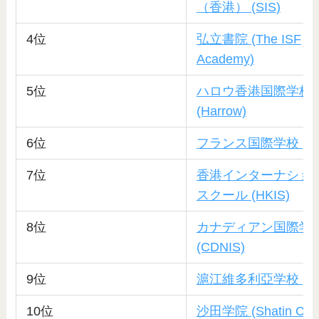
（香港） (SIS)
4位
弘立書院 (The ISF
Academy)
5位
ハロウ香港国際学校
(Harrow)
6位
フランス国際学校 (FI
7位
香港インターナショ
スクール (HKIS)
8位
カナディアン国際学
(CDNIS)
9位
滬江維多利亞学校 (VS
10位
沙田学院 (Shatin Coll