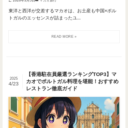
2026年3月5日
マカオ旅行
東洋と西洋が交差するマカオは、お土産も中国×ポル
トガルのエッセンスが詰まったユ...
【香港駐在員厳選ランキングTOP3】マ
2025
カオでポルトガル料理を堪能！おすすめ
4/23
レストラン徹底ガイド