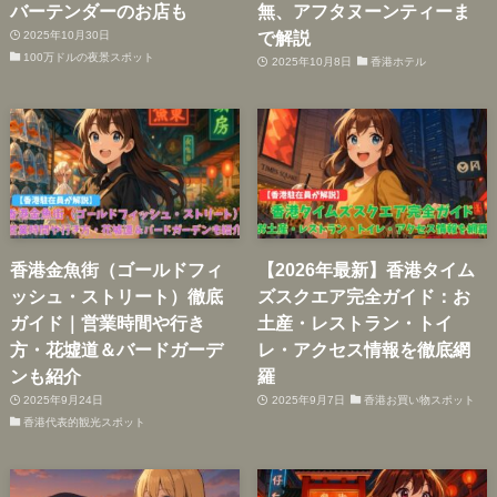
バーテンダーのお店も
無、アフタヌーンティーま
で解説
2025年10月30日
100万ドルの夜景スポット
2025年10月8日
香港ホテル
香港金魚街（ゴールドフィ
【2026年最新】香港タイム
ッシュ・ストリート）徹底
ズスクエア完全ガイド：お
ガイド｜営業時間や行き
土産・レストラン・トイ
方・花墟道＆バードガーデ
レ・アクセス情報を徹底網
ンも紹介
羅
2025年9月24日
2025年9月7日
香港お買い物スポット
香港代表的観光スポット