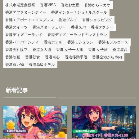
株式市場定点観察
香港VISA
香港お土産
香港からマカオ
香港アフタヌーンティー
香港インターナショナルスクール
香港エアポートエクスプレス
香港グルメ
香港ショッピング
香港スイーツ
香港スターフェリー
香港スパ
香港タクシー
香港ディズニーランド
香港ディズニーランドのレストラン
香港ハーバーシティ
香港ホテル
香港ミシュラン
香港モデルコース
香港会社設立
香港女人街
香港 女子一人旅
香港 女子旅
香港屋台
香港映画
香港朝食
香港点心
香港移動手段
香港空港から市内
香港買い物
香港高級ホテル
新着記事