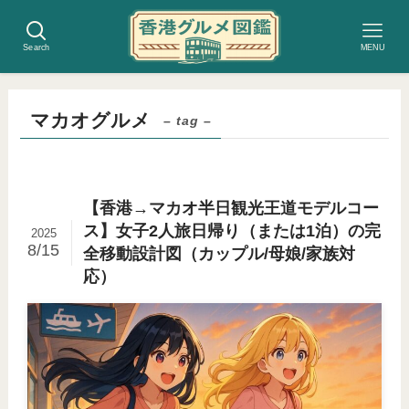
Search
MENU
マカオグルメ
– tag –
【香港→マカオ半日観光王道モデルコー
ス】女子2人旅日帰り（または1泊）の完
2025
8/15
全移動設計図（カップル/母娘/家族対
応）