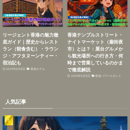
リージェント香港の魅力徹
香港テンプルストリート・
底ガイド｜歴史からレスト
ナイトマーケット（廟街夜
ラン（朝食含む）・ラウン
市）とは？：屋台グルメか
ジ・アフタヌーンティー・
ら観光場所への行き方・何
宿泊記も
時まで営業しているのかま
で徹底解説
2025年9月6日
香港ホテル
2025年9月5日
香港パワースポット
人気記事