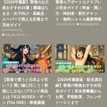
【2026年最新】香港のお土
香港エアポートエクスプレ
産おすすめ15選｜職場ばら
ス完全ガイド｜料金・買い
まき・女子向け・高級品・
方・時刻表・割引チケッ
スーパーで買える定番まで
ト・無料シャトル最新情報
完全ガイド
2025年8月13日
香港観光移動手段
2024年9月15日
香港お買い物スポット
【香港で買うと日本より安
【2026年最新版・駐在員目
い？】買い物に行こう！香
線】香港の朝食おすすめ完
港にしかないブランド商品
全ガイド｜有名茶餐廳から
とは？K11 MUSEA・ザ・ワ
お粥、早朝飲茶、フレンチ
ン (The ONE)・希慎廣場
トーストまで