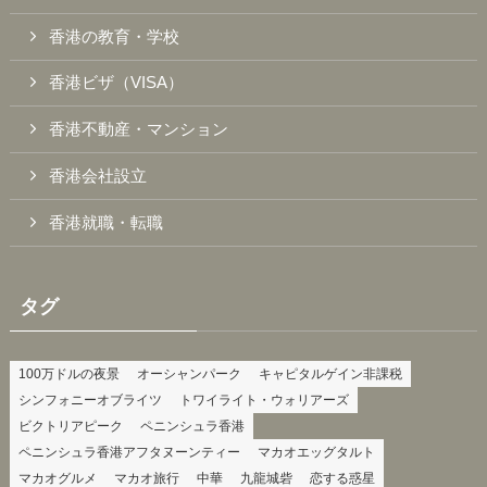
香港の教育・学校
香港ビザ（VISA）
香港不動産・マンション
香港会社設立
香港就職・転職
タグ
100万ドルの夜景
オーシャンパーク
キャピタルゲイン非課税
シンフォニーオブライツ
トワイライト・ウォリアーズ
ビクトリアピーク
ペニンシュラ香港
ペニンシュラ香港アフタヌーンティー
マカオエッグタルト
マカオグルメ
マカオ旅行
中華
九龍城砦
恋する惑星