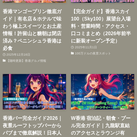
香港マンゴープリン徹底ガ
【完全ガイド】香港スカイ
イド｜有名店＆ホテルで味
100（Sky100）展望台入場
わう極上スイーツとお土産
料・営業時間・アクセス・
情報！許留山と糖朝は閉店
口コミまとめ（2026年前半
済み？ペニンシュラ香港は
に新装オープン予定）
必食
2025年11月1日
100万ドルの夜景スポット
2025年12月16日
【随時更新】香港グルメ情報
香港バー完全ガイド2026｜
W香港 宿泊記・朝食・プー
夜景ルーフトップバーから
ル完全ガイド｜九龍駅直結
パブまで徹底解説！日本人
のアクセスとラウンジ有