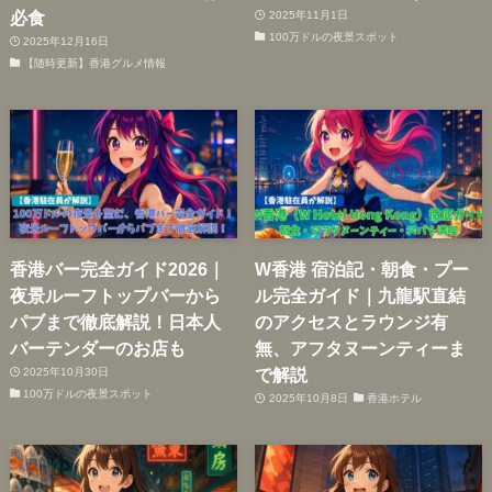
必食
2025年11月1日
100万ドルの夜景スポット
2025年12月16日
【随時更新】香港グルメ情報
香港バー完全ガイド2026｜
W香港 宿泊記・朝食・プー
夜景ルーフトップバーから
ル完全ガイド｜九龍駅直結
パブまで徹底解説！日本人
のアクセスとラウンジ有
バーテンダーのお店も
無、アフタヌーンティーま
で解説
2025年10月30日
100万ドルの夜景スポット
2025年10月8日
香港ホテル