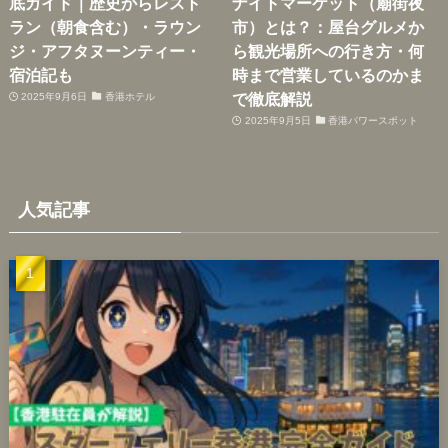
底ガイド｜歴史からレスト
ナイトマーケット（廟街夜
ラン（朝食含む）・ラウン
市）とは？：屋台グルメか
ジ・アフタヌーンティー・
ら観光場所への行き方・何
宿泊記も
時まで営業しているのかま
で徹底解説
2025年9月6日
香港ホテル
2025年9月5日
香港パワースポット
人気記事