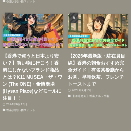
香港お買い物スポット
【香港で買うと日本より安
【2026年最新版・駐在員目
い？】買い物に行こう！香
線】香港の朝食おすすめ完
港にしかないブランド商品
全ガイド｜有名茶餐廳から
とは？K11 MUSEA・ザ・ワ
お粥、早朝飲茶、フレンチ
ン (The ONE)・希慎廣場
トーストまで
(Hysan Place)などモールに
2024年9月13日
【随時更新】香港グルメ情報
注目！！
2024年9月13日
香港お買い物スポット