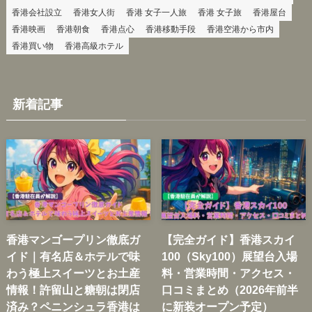
香港会社設立
香港女人街
香港 女子一人旅
香港 女子旅
香港屋台
香港映画
香港朝食
香港点心
香港移動手段
香港空港から市内
香港買い物
香港高級ホテル
新着記事
香港マンゴープリン徹底ガ
【完全ガイド】香港スカイ
イド｜有名店＆ホテルで味
100（Sky100）展望台入場
わう極上スイーツとお土産
料・営業時間・アクセス・
情報！許留山と糖朝は閉店
口コミまとめ（2026年前半
済み？ペニンシュラ香港は
に新装オープン予定）