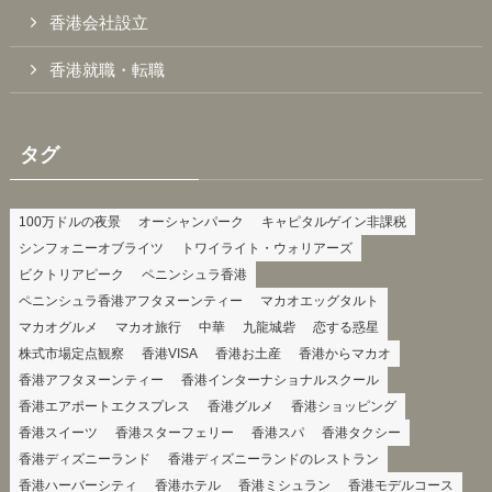
香港会社設立
香港就職・転職
タグ
100万ドルの夜景
オーシャンパーク
キャピタルゲイン非課税
シンフォニーオブライツ
トワイライト・ウォリアーズ
ビクトリアピーク
ペニンシュラ香港
ペニンシュラ香港アフタヌーンティー
マカオエッグタルト
マカオグルメ
マカオ旅行
中華
九龍城砦
恋する惑星
株式市場定点観察
香港VISA
香港お土産
香港からマカオ
香港アフタヌーンティー
香港インターナショナルスクール
香港エアポートエクスプレス
香港グルメ
香港ショッピング
香港スイーツ
香港スターフェリー
香港スパ
香港タクシー
香港ディズニーランド
香港ディズニーランドのレストラン
香港ハーバーシティ
香港ホテル
香港ミシュラン
香港モデルコース