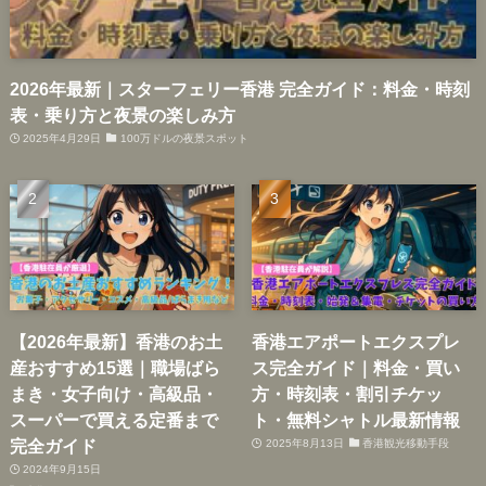
2026年最新｜スターフェリー香港 完全ガイド：料金・時刻
表・乗り方と夜景の楽しみ方
2025年4月29日
100万ドルの夜景スポット
【2026年最新】香港のお土
香港エアポートエクスプレ
産おすすめ15選｜職場ばら
ス完全ガイド｜料金・買い
まき・女子向け・高級品・
方・時刻表・割引チケッ
スーパーで買える定番まで
ト・無料シャトル最新情報
完全ガイド
2025年8月13日
香港観光移動手段
2024年9月15日