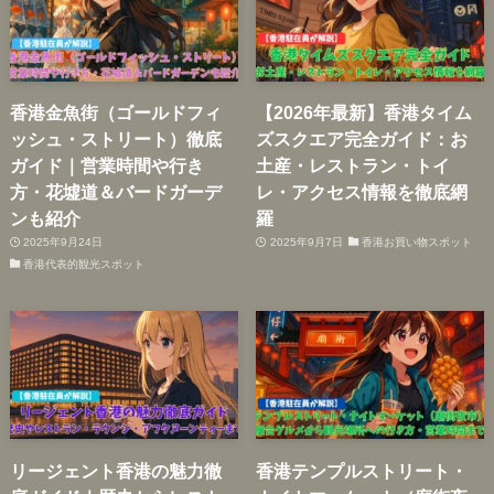
香港金魚街（ゴールドフィ
【2026年最新】香港タイム
ッシュ・ストリート）徹底
ズスクエア完全ガイド：お
ガイド｜営業時間や行き
土産・レストラン・トイ
方・花墟道＆バードガーデ
レ・アクセス情報を徹底網
ンも紹介
羅
2025年9月24日
2025年9月7日
香港お買い物スポット
香港代表的観光スポット
リージェント香港の魅力徹
香港テンプルストリート・