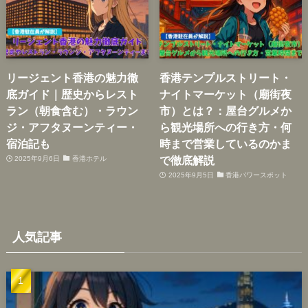
リージェント香港の魅力徹
香港テンプルストリート・
底ガイド｜歴史からレスト
ナイトマーケット（廟街夜
ラン（朝食含む）・ラウン
市）とは？：屋台グルメか
ジ・アフタヌーンティー・
ら観光場所への行き方・何
宿泊記も
時まで営業しているのかま
で徹底解説
2025年9月6日
香港ホテル
2025年9月5日
香港パワースポット
人気記事