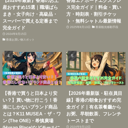
【2026年最新】香港のお土
香港エアポートエクスプレ
産おすすめ15選｜職場ばら
ス完全ガイド｜料金・買い
まき・女子向け・高級品・
方・時刻表・割引チケッ
スーパーで買える定番まで
ト・無料シャトル最新情報
完全ガイド
2025年8月13日
香港観光移動手段
2024年9月15日
香港お買い物スポット
【香港で買うと日本より安
【2026年最新版・駐在員目
い？】買い物に行こう！香
線】香港の朝食おすすめ完
港にしかないブランド商品
全ガイド｜有名茶餐廳から
とは？K11 MUSEA・ザ・ワ
お粥、早朝飲茶、フレンチ
ン (The ONE)・希慎廣場
トーストまで
(Hysan Place)などモールに
2024年9月13日