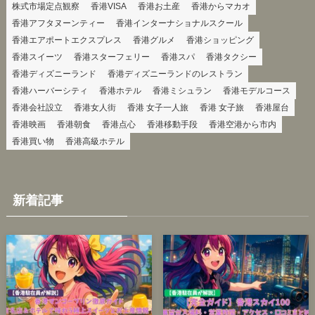
株式市場定点観察
香港VISA
香港お土産
香港からマカオ
香港アフタヌーンティー
香港インターナショナルスクール
香港エアポートエクスプレス
香港グルメ
香港ショッピング
香港スイーツ
香港スターフェリー
香港スパ
香港タクシー
香港ディズニーランド
香港ディズニーランドのレストラン
香港ハーバーシティ
香港ホテル
香港ミシュラン
香港モデルコース
香港会社設立
香港女人街
香港 女子一人旅
香港 女子旅
香港屋台
香港映画
香港朝食
香港点心
香港移動手段
香港空港から市内
香港買い物
香港高級ホテル
新着記事