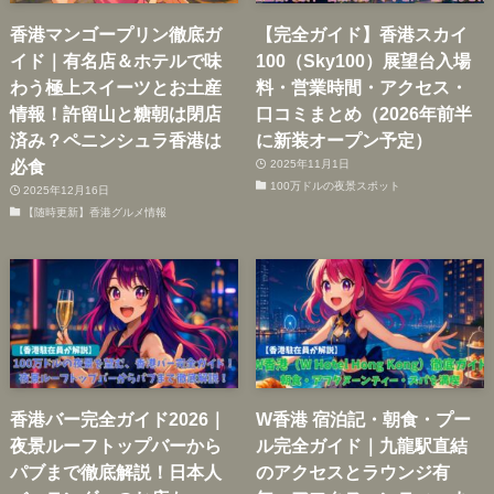
香港マンゴープリン徹底ガ
【完全ガイド】香港スカイ
イド｜有名店＆ホテルで味
100（Sky100）展望台入場
わう極上スイーツとお土産
料・営業時間・アクセス・
情報！許留山と糖朝は閉店
口コミまとめ（2026年前半
済み？ペニンシュラ香港は
に新装オープン予定）
必食
2025年11月1日
100万ドルの夜景スポット
2025年12月16日
【随時更新】香港グルメ情報
香港バー完全ガイド2026｜
W香港 宿泊記・朝食・プー
夜景ルーフトップバーから
ル完全ガイド｜九龍駅直結
パブまで徹底解説！日本人
のアクセスとラウンジ有