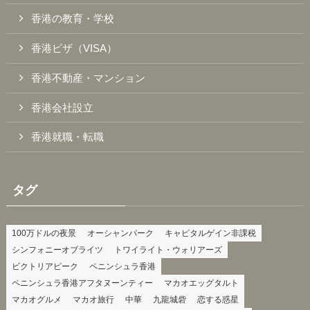
香港の教育・学校
香港ビザ（VISA）
香港不動産・マンション
香港会社設立
香港就職・転職
タグ
100万ドルの夜景
オーシャンパーク
キャピタルゲイン非課税
シンフォニーオブライツ
トワイライト・ウォリアーズ
ビクトリアピーク
ペニンシュラ香港
ペニンシュラ香港アフタヌーンティー
マカオエッグタルト
マカオグルメ
マカオ旅行
中華
九龍城砦
恋する惑星