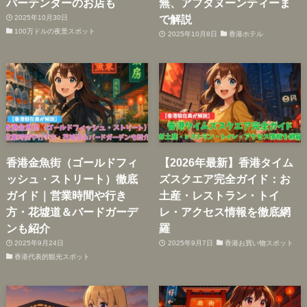
バーテンダーのお店も
無、アフタヌーンティーま
で解説
2025年10月30日
100万ドルの夜景スポット
2025年10月8日
香港ホテル
香港金魚街（ゴールドフィ
【2026年最新】香港タイム
ッシュ・ストリート）徹底
ズスクエア完全ガイド：お
ガイド｜営業時間や行き
土産・レストラン・トイ
方・花墟道＆バードガーデ
レ・アクセス情報を徹底網
ンも紹介
羅
2025年9月24日
2025年9月7日
香港お買い物スポット
香港代表的観光スポット