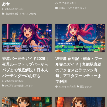
必食
2025年11月1日
100万ドルの夜景スポット
2025年12月16日
【随時更新】香港グルメ情報
香港バー完全ガイド2026｜
W香港 宿泊記・朝食・プー
夜景ルーフトップバーから
ル完全ガイド｜九龍駅直結
パブまで徹底解説！日本人
のアクセスとラウンジ有
バーテンダーのお店も
無、アフタヌーンティーま
で解説
2025年10月30日
100万ドルの夜景スポット
2025年10月8日
香港ホテル