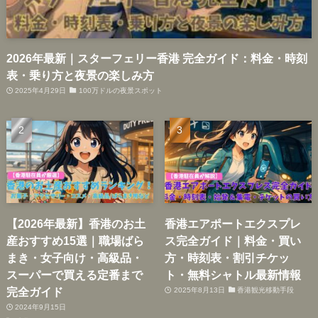
2026年最新｜スターフェリー香港 完全ガイド：料金・時刻
表・乗り方と夜景の楽しみ方
2025年4月29日
100万ドルの夜景スポット
【2026年最新】香港のお土
香港エアポートエクスプレ
産おすすめ15選｜職場ばら
ス完全ガイド｜料金・買い
まき・女子向け・高級品・
方・時刻表・割引チケッ
スーパーで買える定番まで
ト・無料シャトル最新情報
完全ガイド
2025年8月13日
香港観光移動手段
2024年9月15日