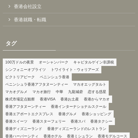
香港会社設立
香港就職・転職
タグ
100万ドルの夜景
オーシャンパーク
キャピタルゲイン非課税
シンフォニーオブライツ
トワイライト・ウォリアーズ
ビクトリアピーク
ペニンシュラ香港
ペニンシュラ香港アフタヌーンティー
マカオエッグタルト
マカオグルメ
マカオ旅行
中華
九龍城砦
恋する惑星
株式市場定点観察
香港VISA
香港お土産
香港からマカオ
香港アフタヌーンティー
香港インターナショナルスクール
香港エアポートエクスプレス
香港グルメ
香港ショッピング
香港スイーツ
香港スターフェリー
香港スパ
香港タクシー
香港ディズニーランド
香港ディズニーランドのレストラン
香港ハーバーシティ
香港ホテル
香港ミシュラン
香港モデルコース