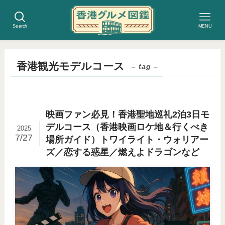
Search
MENU
香港観光モデルコース
– tag –
映画ファン必見！香港聖地巡礼2泊3日モ
デルコース（香港映画ロケ地＆行くべき
2025
7/27
場所ガイド）トワイライト・ウォリアー
ズ／恋する惑星／燃えよドラゴンなど