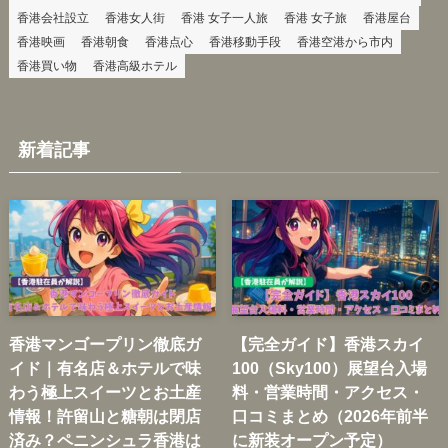
香港会社設立
香港女人街
香港 女子一人旅
香港 女子旅
香港屋台
香港映画
香港朝食
香港点心
香港移動手段
香港空港から市内
香港買い物
香港高級ホテル
新着記事
香港マンゴープリン徹底ガ
【完全ガイド】香港スカイ
イド｜有名店＆ホテルで味
100（Sky100）展望台入場
わう極上スイーツとお土産
料・営業時間・アクセス・
情報！許留山と糖朝は閉店
口コミまとめ（2026年前半
済み？ペニンシュラ香港は
に新装オープン予定）