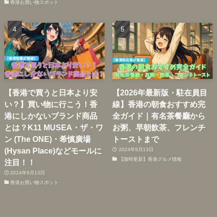
香港お買い物スポット
【香港で買うと日本より安
【2026年最新版・駐在員目
い？】買い物に行こう！香
線】香港の朝食おすすめ完
港にしかないブランド商品
全ガイド｜有名茶餐廳から
とは？K11 MUSEA・ザ・ワ
お粥、早朝飲茶、フレンチ
ン (The ONE)・希慎廣場
トーストまで
(Hysan Place)などモールに
2024年9月13日
【随時更新】香港グルメ情報
注目！！
2024年9月13日
香港お買い物スポット