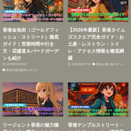
香港金魚街（ゴールドフィ
【2026年最新】香港タイム
ッシュ・ストリート）徹底
ズスクエア完全ガイド：お
ガイド｜営業時間や行き
土産・レストラン・トイ
方・花墟道＆バードガーデ
レ・アクセス情報を徹底網
ンも紹介
羅
2025年9月24日
2025年9月7日
香港お買い物スポット
香港代表的観光スポット
リージェント香港の魅力徹
香港テンプルストリート・