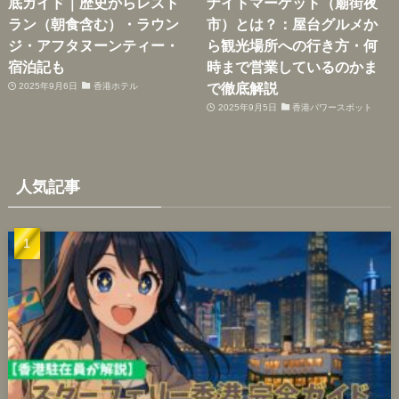
底ガイド｜歴史からレスト
ナイトマーケット（廟街夜
ラン（朝食含む）・ラウン
市）とは？：屋台グルメか
ジ・アフタヌーンティー・
ら観光場所への行き方・何
宿泊記も
時まで営業しているのかま
で徹底解説
2025年9月6日
香港ホテル
2025年9月5日
香港パワースポット
人気記事