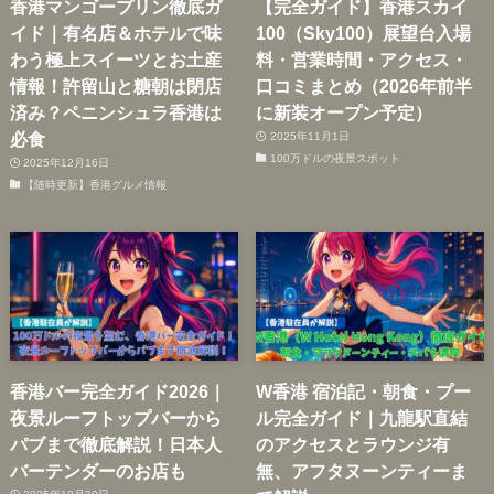
香港マンゴープリン徹底ガ
【完全ガイド】香港スカイ
イド｜有名店＆ホテルで味
100（Sky100）展望台入場
わう極上スイーツとお土産
料・営業時間・アクセス・
情報！許留山と糖朝は閉店
口コミまとめ（2026年前半
済み？ペニンシュラ香港は
に新装オープン予定）
必食
2025年11月1日
100万ドルの夜景スポット
2025年12月16日
【随時更新】香港グルメ情報
香港バー完全ガイド2026｜
W香港 宿泊記・朝食・プー
夜景ルーフトップバーから
ル完全ガイド｜九龍駅直結
パブまで徹底解説！日本人
のアクセスとラウンジ有
バーテンダーのお店も
無、アフタヌーンティーま