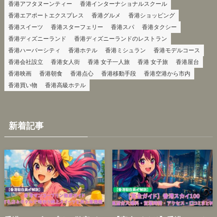
香港アフタヌーンティー
香港インターナショナルスクール
香港エアポートエクスプレス
香港グルメ
香港ショッピング
香港スイーツ
香港スターフェリー
香港スパ
香港タクシー
香港ディズニーランド
香港ディズニーランドのレストラン
香港ハーバーシティ
香港ホテル
香港ミシュラン
香港モデルコース
香港会社設立
香港女人街
香港 女子一人旅
香港 女子旅
香港屋台
香港映画
香港朝食
香港点心
香港移動手段
香港空港から市内
香港買い物
香港高級ホテル
新着記事