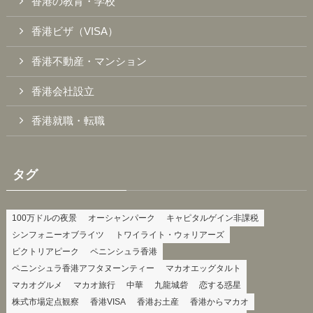
香港の教育・学校
香港ビザ（VISA）
香港不動産・マンション
香港会社設立
香港就職・転職
タグ
100万ドルの夜景
オーシャンパーク
キャピタルゲイン非課税
シンフォニーオブライツ
トワイライト・ウォリアーズ
ビクトリアピーク
ペニンシュラ香港
ペニンシュラ香港アフタヌーンティー
マカオエッグタルト
マカオグルメ
マカオ旅行
中華
九龍城砦
恋する惑星
株式市場定点観察
香港VISA
香港お土産
香港からマカオ