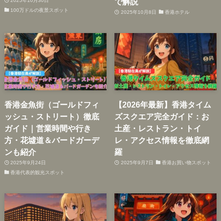
で解説
2025年10月30日
100万ドルの夜景スポット
2025年10月8日
香港ホテル
香港金魚街（ゴールドフィ
【2026年最新】香港タイム
ッシュ・ストリート）徹底
ズスクエア完全ガイド：お
ガイド｜営業時間や行き
土産・レストラン・トイ
方・花墟道＆バードガーデ
レ・アクセス情報を徹底網
ンも紹介
羅
2025年9月24日
2025年9月7日
香港お買い物スポット
香港代表的観光スポット