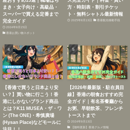
産おすすめ15選｜職場ばら
ス完全ガイド｜料金・買い
まき・女子向け・高級品・
方・時刻表・割引チケッ
スーパーで買える定番まで
ト・無料シャトル最新情報
完全ガイド
2025年8月13日
香港観光移動手段
2024年9月15日
香港お買い物スポット
【香港で買うと日本より安
【2026年最新版・駐在員目
い？】買い物に行こう！香
線】香港の朝食おすすめ完
港にしかないブランド商品
全ガイド｜有名茶餐廳から
とは？K11 MUSEA・ザ・ワ
お粥、早朝飲茶、フレンチ
ン (The ONE)・希慎廣場
トーストまで
(Hysan Place)などモールに
2024年9月13日
【随時更新】香港グルメ情報
注目！！