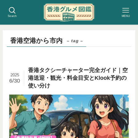
Search
MENU
香港空港から市内
– tag –
香港タクシーチャーター完全ガイド｜空
2025
港送迎・観光・料金目安とKlook予約の
6/30
使い分け