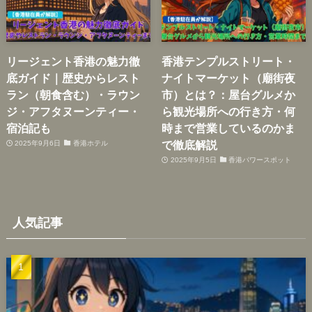
リージェント香港の魅力徹
香港テンプルストリート・
底ガイド｜歴史からレスト
ナイトマーケット（廟街夜
ラン（朝食含む）・ラウン
市）とは？：屋台グルメか
ジ・アフタヌーンティー・
ら観光場所への行き方・何
宿泊記も
時まで営業しているのかま
で徹底解説
2025年9月6日
香港ホテル
2025年9月5日
香港パワースポット
人気記事