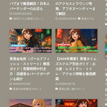
パブまで徹底解説！日本人
のアクセスとラウンジ有
バーテンダーのお店も
無、アフタヌーンティーま
で解説
2025年10月30日
100万ドルの夜景スポット
2025年10月8日
香港ホテル
香港金魚街（ゴールドフィ
【2026年最新】香港タイム
ッシュ・ストリート）徹底
ズスクエア完全ガイド：お
ガイド｜営業時間や行き
土産・レストラン・トイ
方・花墟道＆バードガーデ
レ・アクセス情報を徹底網
ンも紹介
羅
2025年9月24日
2025年9月7日
香港代表的観光スポット
香港お買い物スポット