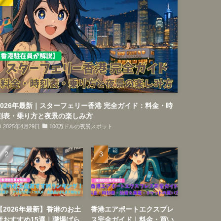
2026年最新｜スターフェリー香港 完全ガイド：料金・時
刻表・乗り方と夜景の楽しみ方
2025年4月29日
100万ドルの夜景スポット
【2026年最新】香港のお土
香港エアポートエクスプレ
産おすすめ15選｜職場ばら
ス完全ガイド｜料金・買い