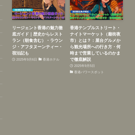
リージェント香港の魅力徹
香港テンプルストリート・
底ガイド｜歴史からレスト
ナイトマーケット（廟街夜
ラン（朝食含む）・ラウン
市）とは？：屋台グルメか
ジ・アフタヌーンティー・
ら観光場所への行き方・何
宿泊記も
時まで営業しているのかま
で徹底解説
2025年9月6日
香港ホテル
2025年9月5日
香港パワースポット