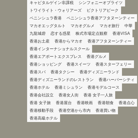
キャピタルゲイン非課税
シンフォニーオブライツ
トワイライト・ウォリアーズ
ビクトリアピーク
ペニンシュラ香港
ペニンシュラ香港アフタヌーンティー
マカオエッグタルト
マカオグルメ
マカオ旅行
中華
九龍城砦
恋する惑星
株式市場定点観察
香港VISA
香港お土産
香港からマカオ
香港アフタヌーンティー
香港インターナショナルスクール
香港エアポートエクスプレス
香港グルメ
香港ショッピング
香港スイーツ
香港スターフェリー
香港スパ
香港タクシー
香港ディズニーランド
香港ディズニーランドのレストラン
香港ハーバーシティ
香港ホテル
香港ミシュラン
香港モデルコース
香港会社設立
香港女人街
香港 女子一人旅
香港 女子旅
香港屋台
香港映画
香港朝食
香港点心
香港移動手段
香港空港から市内
香港買い物
香港高級ホテル