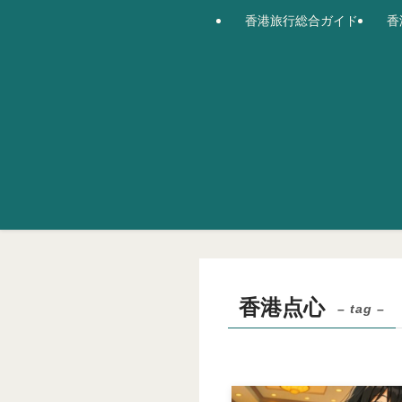
香港旅行総合ガイド
香
香港点心
– tag –