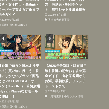
まき・女子向け・高級品・
方・時刻表・割引チケッ
スーパーで買える定番まで
ト・無料シャトル最新情報
完全ガイド
2025年8月13日
2024年9月15日
香港観光移動手段
香港お買い物スポット
【香港で買うと日本より安
【2026年最新版・駐在員目
い？】買い物に行こう！香
線】香港の朝食おすすめ完
港にしかないブランド商品
全ガイド｜有名茶餐廳から
とは？K11 MUSEA・ザ・
お粥、早朝飲茶、フレンチ
ワン (The ONE)・希慎廣場
トーストまで
(Hysan Place)などモール
2024年9月13日
に注目！！
【随時更新】香港グルメ情報
2024年9月13日
香港お買い物スポット