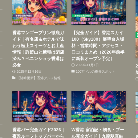
香港マンゴープリン徹底ガ
【完全ガイド】香港スカイ
イド｜有名店＆ホテルで味
100（Sky100）展望台入場
わう極上スイーツとお土産
料・営業時間・アクセス・
情報！許留山と糖朝は閉店
口コミまとめ（2026年前半
済み？ペニンシュラ香港は
に新装オープン予定）
必食
2025年11月1日
2025年12月16日
100万ドルの夜景スポット
【随時更新】香港グルメ情報
香港バー完全ガイド2026｜
W香港 宿泊記・朝食・プー
夜景ルーフトップバーから
ル完全ガイド｜九龍駅直結