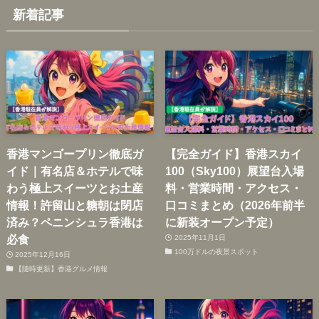
新着記事
香港マンゴープリン徹底ガ
【完全ガイド】香港スカイ
イド｜有名店＆ホテルで味
100（Sky100）展望台入場
わう極上スイーツとお土産
料・営業時間・アクセス・
情報！許留山と糖朝は閉店
口コミまとめ（2026年前半
済み？ペニンシュラ香港は
に新装オープン予定）
必食
2025年11月1日
100万ドルの夜景スポット
2025年12月16日
【随時更新】香港グルメ情報