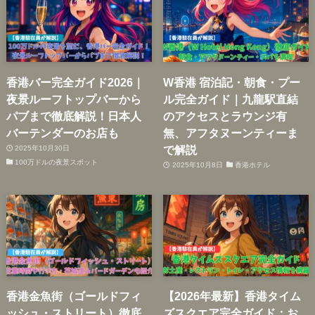
香港バー完全ガイド2026｜
W香港 宿泊記・朝食・プー
夜景ルーフトップバーから
ル完全ガイド｜九龍駅直結
パブまで徹底解説！日本人
のアクセスとラウンジ有
バーテンダーのお店も
無、アフタヌーンティーま
で解説
2025年10月30日
100万ドルの夜景スポット
2025年10月8日
香港ホテル
香港金魚街（ゴールドフィ
【2026年最新】香港タイム
ッシュ・ストリート）徹底
ズスクエア完全ガイド：お