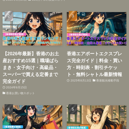
【2026年最新】香港のお土
香港エアポートエクスプレ
産おすすめ15選｜職場ばら
ス完全ガイド｜料金・買い
まき・女子向け・高級品・
方・時刻表・割引チケッ
スーパーで買える定番まで
ト・無料シャトル最新情報
完全ガイド
2025年8月13日
香港観光移動手段
2024年9月15日
香港お買い物スポット