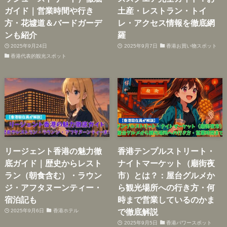
ガイド｜営業時間や行き
土産・レストラン・トイ
方・花墟道＆バードガーデ
レ・アクセス情報を徹底網
ンも紹介
羅
2025年9月24日
2025年9月7日
香港お買い物スポット
香港代表的観光スポット
リージェント香港の魅力徹
香港テンプルストリート・
底ガイド｜歴史からレスト
ナイトマーケット（廟街夜
ラン（朝食含む）・ラウン
市）とは？：屋台グルメか
ジ・アフタヌーンティー・
ら観光場所への行き方・何
宿泊記も
時まで営業しているのかま
で徹底解説
2025年9月6日
香港ホテル
2025年9月5日
香港パワースポット