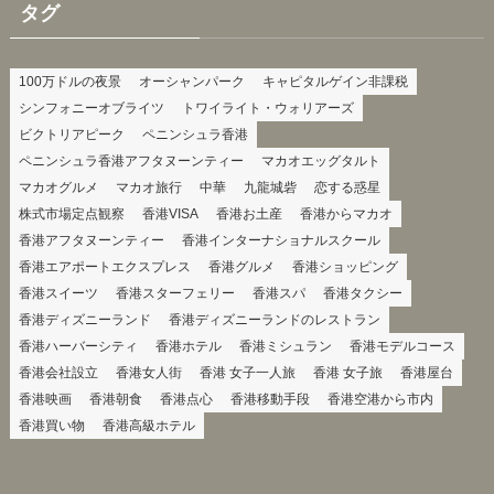
タグ
100万ドルの夜景
オーシャンパーク
キャピタルゲイン非課税
シンフォニーオブライツ
トワイライト・ウォリアーズ
ビクトリアピーク
ペニンシュラ香港
ペニンシュラ香港アフタヌーンティー
マカオエッグタルト
マカオグルメ
マカオ旅行
中華
九龍城砦
恋する惑星
株式市場定点観察
香港VISA
香港お土産
香港からマカオ
香港アフタヌーンティー
香港インターナショナルスクール
香港エアポートエクスプレス
香港グルメ
香港ショッピング
香港スイーツ
香港スターフェリー
香港スパ
香港タクシー
香港ディズニーランド
香港ディズニーランドのレストラン
香港ハーバーシティ
香港ホテル
香港ミシュラン
香港モデルコース
香港会社設立
香港女人街
香港 女子一人旅
香港 女子旅
香港屋台
香港映画
香港朝食
香港点心
香港移動手段
香港空港から市内
香港買い物
香港高級ホテル