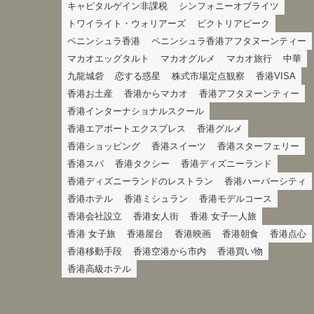
キャピタルゲイン非課税
シンフォニーオブライツ
トワイライト・ウォリアーズ
ビクトリアピーク
ペニンシュラ香港
ペニンシュラ香港アフタヌーンティー
マカオエッグタルト
マカオグルメ
マカオ旅行
中華
九龍城砦
恋する惑星
株式市場定点観察
香港VISA
香港お土産
香港からマカオ
香港アフタヌーンティー
香港インターナショナルスクール
香港エアポートエクスプレス
香港グルメ
香港ショッピング
香港スイーツ
香港スターフェリー
香港スパ
香港タクシー
香港ディズニーランド
香港ディズニーランドのレストラン
香港ハーバーシティ
香港ホテル
香港ミシュラン
香港モデルコース
香港会社設立
香港女人街
香港 女子一人旅
香港 女子旅
香港屋台
香港映画
香港朝食
香港点心
香港移動手段
香港空港から市内
香港買い物
香港高級ホテル