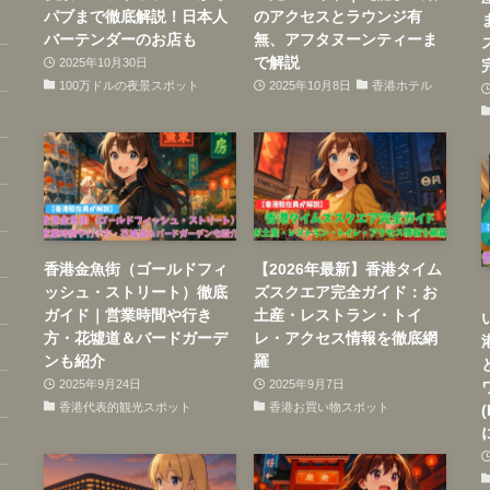
パブまで徹底解説！日本人
のアクセスとラウンジ有
バーテンダーのお店も
無、アフタヌーンティーま
で解説
2025年10月30日
100万ドルの夜景スポット
2025年10月8日
香港ホテル
香港金魚街（ゴールドフィ
【2026年最新】香港タイム
ッシュ・ストリート）徹底
ズスクエア完全ガイド：お
ガイド｜営業時間や行き
土産・レストラン・トイ
方・花墟道＆バードガーデ
レ・アクセス情報を徹底網
ンも紹介
羅
2025年9月24日
2025年9月7日
香港代表的観光スポット
香港お買い物スポット