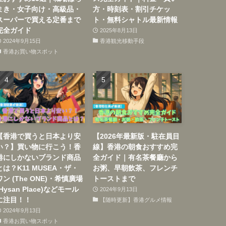
まき・女子向け・高級品・
方・時刻表・割引チケッ
スーパーで買える定番まで
ト・無料シャトル最新情報
完全ガイド
2025年8月13日
2024年9月15日
香港観光移動手段
香港お買い物スポット
【香港で買うと日本より安
【2026年最新版・駐在員目
い？】買い物に行こう！香
線】香港の朝食おすすめ完
港にしかないブランド商品
全ガイド｜有名茶餐廳から
とは？K11 MUSEA・ザ・
お粥、早朝飲茶、フレンチ
ワン (The ONE)・希慎廣場
トーストまで
(Hysan Place)などモール
2024年9月13日
に注目！！
【随時更新】香港グルメ情報
2024年9月13日
香港お買い物スポット