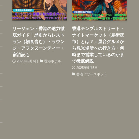
リージェント香港の魅力徹
香港テンプルストリート・
底ガイド｜歴史からレスト
ナイトマーケット（廟街夜
ラン（朝食含む）・ラウン
市）とは？：屋台グルメか
ジ・アフタヌーンティー・
ら観光場所への行き方・何
宿泊記も
時まで営業しているのかま
で徹底解説
2025年9月6日
香港ホテル
2025年9月5日
香港パワースポット