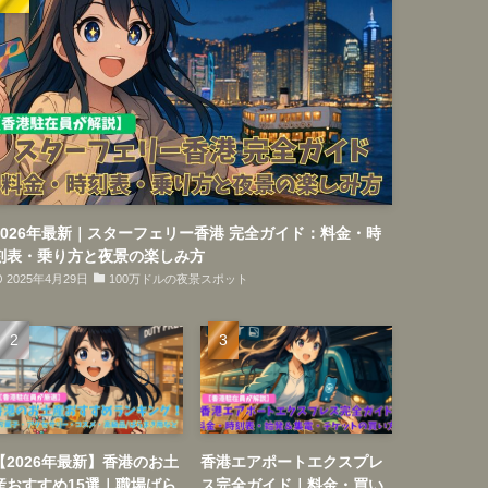
2026年最新｜スターフェリー香港 完全ガイド：料金・時
刻表・乗り方と夜景の楽しみ方
2025年4月29日
100万ドルの夜景スポット
【2026年最新】香港のお土
香港エアポートエクスプレ
産おすすめ15選｜職場ばら
ス完全ガイド｜料金・買い