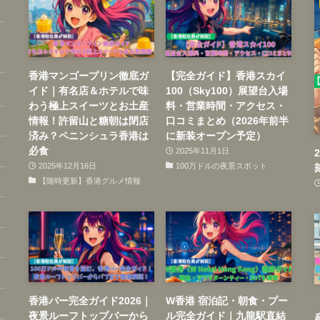
香港マンゴープリン徹底ガ
【完全ガイド】香港スカイ
イド｜有名店＆ホテルで味
100（Sky100）展望台入場
わう極上スイーツとお土産
料・営業時間・アクセス・
情報！許留山と糖朝は閉店
口コミまとめ（2026年前半
済み？ペニンシュラ香港は
に新装オープン予定）
必食
2025年11月1日
2025年12月16日
100万ドルの夜景スポット
【随時更新】香港グルメ情報
香港バー完全ガイド2026｜
W香港 宿泊記・朝食・プー
夜景ルーフトップバーから
ル完全ガイド｜九龍駅直結