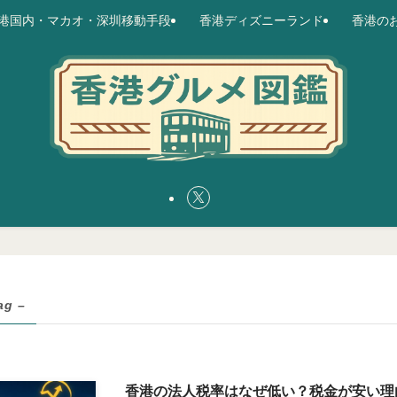
港国内・マカオ・深圳移動手段
香港ディズニーランド
香港の
ag –
香港の法人税率はなぜ低い？税金が安い理