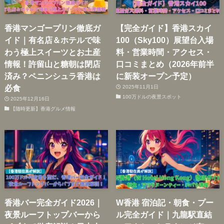
香港マンゴープリン徹底ガ
【完全ガイド】香港スカイ
イド｜有名店＆ホテルで味
100（Sky100）展望台入場
わう極上スイーツとお土産
料・営業時間・アクセス・
情報！許留山と糖朝は閉店
口コミまとめ（2026年前半
済み？ペニンシュラ香港は
に新装オープン予定）
必食
2025年11月1日
100万ドルの夜景スポット
2025年12月16日
【随時更新】香港グルメ情報
香港バー完全ガイド2026｜
W香港 宿泊記・朝食・プー
夜景ルーフトップバーから
ル完全ガイド｜九龍駅直結