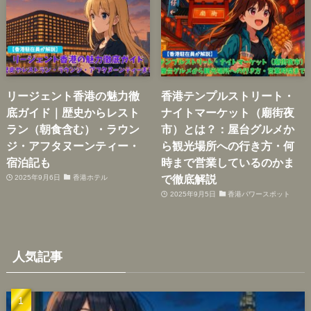
リージェント香港の魅力徹
香港テンプルストリート・
底ガイド｜歴史からレスト
ナイトマーケット（廟街夜
ラン（朝食含む）・ラウン
市）とは？：屋台グルメか
ジ・アフタヌーンティー・
ら観光場所への行き方・何
宿泊記も
時まで営業しているのかま
で徹底解説
2025年9月6日
香港ホテル
2025年9月5日
香港パワースポット
人気記事