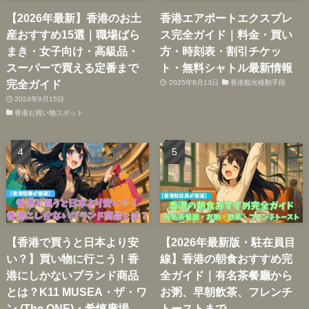
【2026年最新】香港のお土
香港エアポートエクスプレ
産おすすめ15選｜職場ばら
ス完全ガイド｜料金・買い
まき・女子向け・高級品・
方・時刻表・割引チケッ
スーパーで買える定番まで
ト・無料シャトル最新情報
完全ガイド
2025年8月13日
香港観光移動手段
2024年9月15日
香港お買い物スポット
【香港で買うと日本より安
【2026年最新版・駐在員目
い？】買い物に行こう！香
線】香港の朝食おすすめ完
港にしかないブランド商品
全ガイド｜有名茶餐廳から
とは？K11 MUSEA・ザ・ワ
お粥、早朝飲茶、フレンチ
ン (The ONE)・希慎廣場
トーストまで