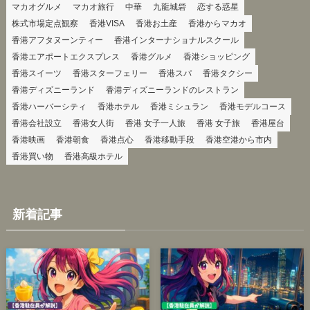
マカオグルメ
マカオ旅行
中華
九龍城砦
恋する惑星
株式市場定点観察
香港VISA
香港お土産
香港からマカオ
香港アフタヌーンティー
香港インターナショナルスクール
香港エアポートエクスプレス
香港グルメ
香港ショッピング
香港スイーツ
香港スターフェリー
香港スパ
香港タクシー
香港ディズニーランド
香港ディズニーランドのレストラン
香港ハーバーシティ
香港ホテル
香港ミシュラン
香港モデルコース
香港会社設立
香港女人街
香港 女子一人旅
香港 女子旅
香港屋台
香港映画
香港朝食
香港点心
香港移動手段
香港空港から市内
香港買い物
香港高級ホテル
新着記事