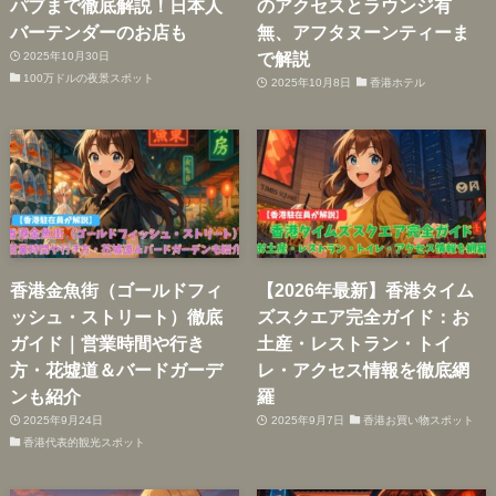
パブまで徹底解説！日本人
のアクセスとラウンジ有
バーテンダーのお店も
無、アフタヌーンティーま
で解説
2025年10月30日
100万ドルの夜景スポット
2025年10月8日
香港ホテル
香港金魚街（ゴールドフィ
【2026年最新】香港タイム
ッシュ・ストリート）徹底
ズスクエア完全ガイド：お
ガイド｜営業時間や行き
土産・レストラン・トイ
方・花墟道＆バードガーデ
レ・アクセス情報を徹底網
ンも紹介
羅
2025年9月24日
2025年9月7日
香港お買い物スポット
香港代表的観光スポット