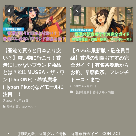
【香港で買うと日本より安
【2026年最新版・駐在員目
い？】買い物に行こう！香
線】香港の朝食おすすめ完
港にしかないブランド商品
全ガイド｜有名茶餐廳から
とは？K11 MUSEA・ザ・ワ
お粥、早朝飲茶、フレンチ
ン (The ONE)・希慎廣場
トーストまで
(Hysan Place)などモールに
2024年9月13日
【随時更新】香港グルメ情報
注目！！
2024年9月13日
香港お買い物スポット
【随時更新】香港グルメ情報
香港旅行ガイド
CONTACT