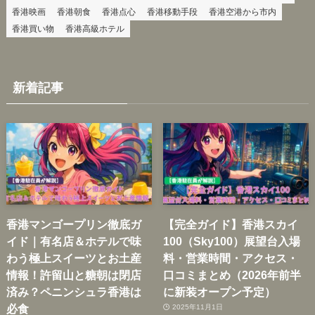
香港映画
香港朝食
香港点心
香港移動手段
香港空港から市内
香港買い物
香港高級ホテル
新着記事
香港マンゴープリン徹底ガ
【完全ガイド】香港スカイ
イド｜有名店＆ホテルで味
100（Sky100）展望台入場
わう極上スイーツとお土産
料・営業時間・アクセス・
情報！許留山と糖朝は閉店
口コミまとめ（2026年前半
済み？ペニンシュラ香港は
に新装オープン予定）
必食
2025年11月1日