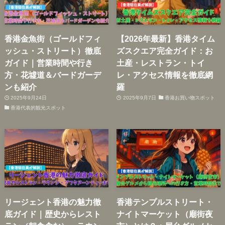
香港金魚街（ゴールドフィ
【2026年最新】香港タイム
ッシュ・ストリート）徹底
ズスクエア完全ガイド：お
ガイド｜営業時間や行き
土産・レストラン・トイ
方・花墟道＆バードガーデ
レ・アクセス情報を徹底網
ンも紹介
羅
2025年9月24日
2025年9月7日
香港お買い物スポット
香港代表的観光スポット
リージェント香港の魅力徹
香港テンプルストリート・
底ガイド｜歴史からレスト
ナイトマーケット（廟街夜