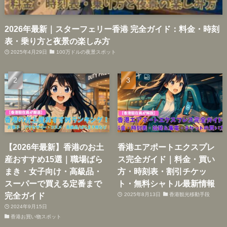
2026年最新｜スターフェリー香港 完全ガイド：料金・時刻
表・乗り方と夜景の楽しみ方
2025年4月29日
100万ドルの夜景スポット
【2026年最新】香港のお土
香港エアポートエクスプレ
産おすすめ15選｜職場ばら
ス完全ガイド｜料金・買い
まき・女子向け・高級品・
方・時刻表・割引チケッ
スーパーで買える定番まで
ト・無料シャトル最新情報
完全ガイド
2025年8月13日
香港観光移動手段
2024年9月15日
香港お買い物スポット