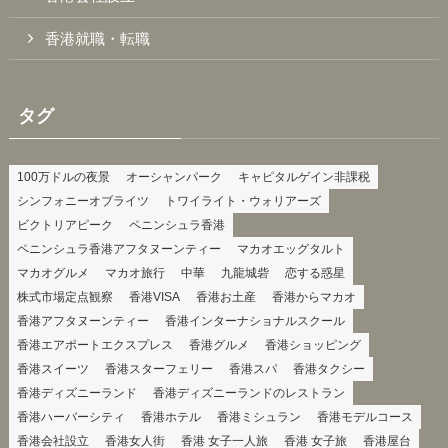
香港就職・転職
タグ
100万ドルの夜景
オーシャンパーク
キャピタルゲイン非課税
シンフォニーオブライツ
トワイライト・ウォリアーズ
ビクトリアピーク
ペニンシュラ香港
ペニンシュラ香港アフタヌーンティー
マカオエッグタルト
マカオグルメ
マカオ旅行
中華
九龍城砦
恋する惑星
株式市場定点観察
香港VISA
香港お土産
香港からマカオ
香港アフタヌーンティー
香港インターナショナルスクール
香港エアポートエクスプレス
香港グルメ
香港ショッピング
香港スイーツ
香港スターフェリー
香港スパ
香港タクシー
香港ディズニーランド
香港ディズニーランドのレストラン
香港ハーバーシティ
香港ホテル
香港ミシュラン
香港モデルコース
香港会社設立
香港女人街
香港 女子一人旅
香港 女子旅
香港屋台