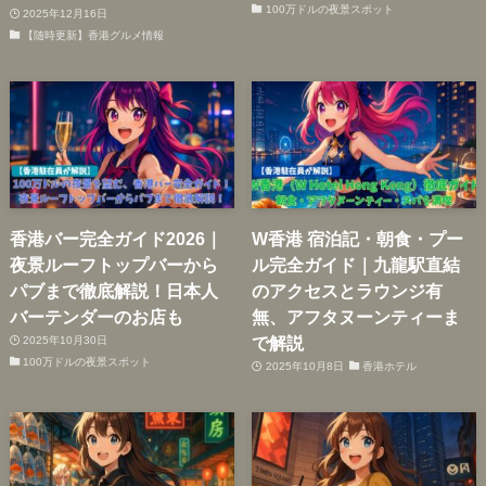
100万ドルの夜景スポット
2025年12月16日
【随時更新】香港グルメ情報
香港バー完全ガイド2026｜
W香港 宿泊記・朝食・プー
夜景ルーフトップバーから
ル完全ガイド｜九龍駅直結
パブまで徹底解説！日本人
のアクセスとラウンジ有
バーテンダーのお店も
無、アフタヌーンティーま
で解説
2025年10月30日
100万ドルの夜景スポット
2025年10月8日
香港ホテル