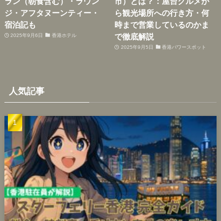
ラン（朝食含む）・ラウン
市）とは？：屋台グルメか
ジ・アフタヌーンティー・
ら観光場所への行き方・何
宿泊記も
時まで営業しているのかま
で徹底解説
2025年9月6日
香港ホテル
2025年9月5日
香港パワースポット
人気記事