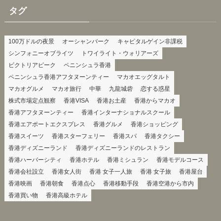
タグ
100万ドルの夜景
オーシャンパーク
キャピタルゲイン非課税
シンフォニーオブライツ
トワイライト・ウォリアーズ
ビクトリアピーク
ペニンシュラ香港
ペニンシュラ香港アフタヌーンティー
マカオエッグタルト
マカオグルメ
マカオ旅行
中華
九龍城砦
恋する惑星
株式市場定点観察
香港VISA
香港お土産
香港からマカオ
香港アフタヌーンティー
香港インターナショナルスクール
香港エアポートエクスプレス
香港グルメ
香港ショッピング
香港スイーツ
香港スターフェリー
香港スパ
香港タクシー
香港ディズニーランド
香港ディズニーランドのレストラン
香港ハーバーシティ
香港ホテル
香港ミシュラン
香港モデルコース
香港会社設立
香港女人街
香港 女子一人旅
香港 女子旅
香港屋台
香港映画
香港朝食
香港点心
香港移動手段
香港空港から市内
香港買い物
香港高級ホテル