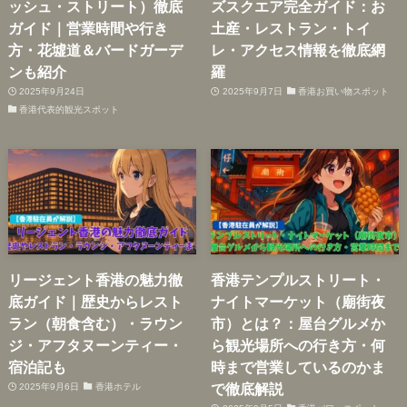
ッシュ・ストリート）徹底
ズスクエア完全ガイド：お
ガイド｜営業時間や行き
土産・レストラン・トイ
方・花墟道＆バードガーデ
レ・アクセス情報を徹底網
ンも紹介
羅
2025年9月24日
2025年9月7日
香港お買い物スポット
香港代表的観光スポット
リージェント香港の魅力徹
香港テンプルストリート・
底ガイド｜歴史からレスト
ナイトマーケット（廟街夜
ラン（朝食含む）・ラウン
市）とは？：屋台グルメか
ジ・アフタヌーンティー・
ら観光場所への行き方・何
宿泊記も
時まで営業しているのかま
で徹底解説
2025年9月6日
香港ホテル