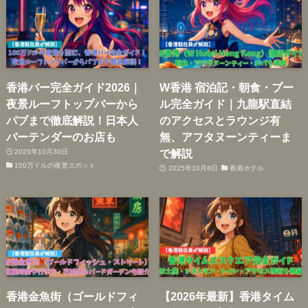
香港バー完全ガイド2026｜
W香港 宿泊記・朝食・プー
夜景ルーフトップバーから
ル完全ガイド｜九龍駅直結
パブまで徹底解説！日本人
のアクセスとラウンジ有
バーテンダーのお店も
無、アフタヌーンティーま
で解説
2025年10月30日
100万ドルの夜景スポット
2025年10月8日
香港ホテル
香港金魚街（ゴールドフィ
【2026年最新】香港タイム