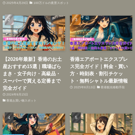
2025年4月29日
100万ドルの夜景スポット
【2026年最新】香港のお土
香港エアポートエクスプレ
産おすすめ15選｜職場ばら
ス完全ガイド｜料金・買い
まき・女子向け・高級品・
方・時刻表・割引チケッ
スーパーで買える定番まで
ト・無料シャトル最新情報
完全ガイド
2025年8月13日
香港観光移動手段
2024年9月15日
香港お買い物スポット