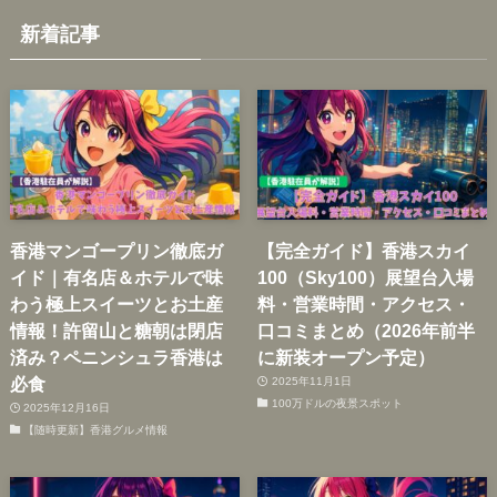
新着記事
香港マンゴープリン徹底ガ
【完全ガイド】香港スカイ
イド｜有名店＆ホテルで味
100（Sky100）展望台入場
わう極上スイーツとお土産
料・営業時間・アクセス・
情報！許留山と糖朝は閉店
口コミまとめ（2026年前半
済み？ペニンシュラ香港は
に新装オープン予定）
必食
2025年11月1日
100万ドルの夜景スポット
2025年12月16日
【随時更新】香港グルメ情報