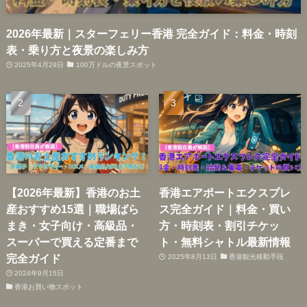
2026年最新｜スターフェリー香港 完全ガイド：料金・時刻
表・乗り方と夜景の楽しみ方
2025年4月29日
100万ドルの夜景スポット
【2026年最新】香港のお土
香港エアポートエクスプレ
産おすすめ15選｜職場ばら
ス完全ガイド｜料金・買い
まき・女子向け・高級品・
方・時刻表・割引チケッ
スーパーで買える定番まで
ト・無料シャトル最新情報
完全ガイド
2025年8月13日
香港観光移動手段
2024年9月15日
香港お買い物スポット