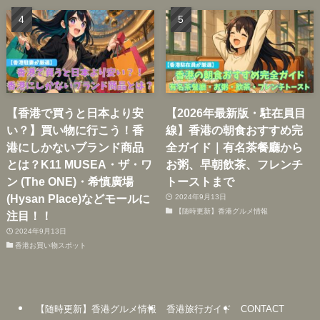
【香港で買うと日本より安
【2026年最新版・駐在員目
い？】買い物に行こう！香
線】香港の朝食おすすめ完
港にしかないブランド商品
全ガイド｜有名茶餐廳から
とは？K11 MUSEA・ザ・ワ
お粥、早朝飲茶、フレンチ
ン (The ONE)・希慎廣場
トーストまで
(Hysan Place)などモールに
2024年9月13日
【随時更新】香港グルメ情報
注目！！
2024年9月13日
香港お買い物スポット
【随時更新】香港グルメ情報
香港旅行ガイド
CONTACT