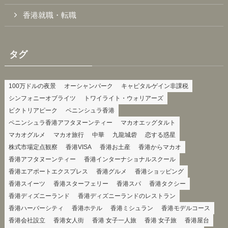
香港就職・転職
タグ
100万ドルの夜景
オーシャンパーク
キャピタルゲイン非課税
シンフォニーオブライツ
トワイライト・ウォリアーズ
ビクトリアピーク
ペニンシュラ香港
ペニンシュラ香港アフタヌーンティー
マカオエッグタルト
マカオグルメ
マカオ旅行
中華
九龍城砦
恋する惑星
株式市場定点観察
香港VISA
香港お土産
香港からマカオ
香港アフタヌーンティー
香港インターナショナルスクール
香港エアポートエクスプレス
香港グルメ
香港ショッピング
香港スイーツ
香港スターフェリー
香港スパ
香港タクシー
香港ディズニーランド
香港ディズニーランドのレストラン
香港ハーバーシティ
香港ホテル
香港ミシュラン
香港モデルコース
香港会社設立
香港女人街
香港 女子一人旅
香港 女子旅
香港屋台