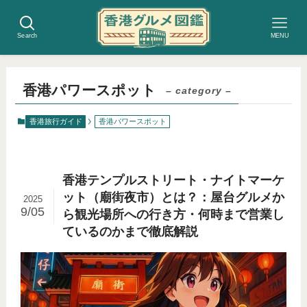
Search
MENU
香港パワースポット
– category –
香港旅行ガイド
香港パワースポット
香港テンプルストリート・ナイトマーケ
ット（廟街夜市）とは？：屋台グルメか
2025
9/05
ら観光場所への行き方・何時まで営業し
ているのかまで徹底解説