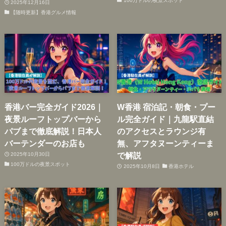
100万ドルの夜景スポット
2025年12月16日
【随時更新】香港グルメ情報
香港バー完全ガイド2026｜
W香港 宿泊記・朝食・プー
夜景ルーフトップバーから
ル完全ガイド｜九龍駅直結
パブまで徹底解説！日本人
のアクセスとラウンジ有
バーテンダーのお店も
無、アフタヌーンティーま
で解説
2025年10月30日
100万ドルの夜景スポット
2025年10月8日
香港ホテル