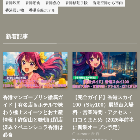
香港映画
香港朝食
香港点心
香港移動手段
香港空港から市内
香港買い物
香港高級ホテル
新着記事
香港マンゴープリン徹底ガ
【完全ガイド】香港スカイ
イド｜有名店＆ホテルで味
100（Sky100）展望台入場
わう極上スイーツとお土産
料・営業時間・アクセス・
情報！許留山と糖朝は閉店
口コミまとめ（2026年前半
済み？ペニンシュラ香港は
に新装オープン予定）
必食
2025年11月1日