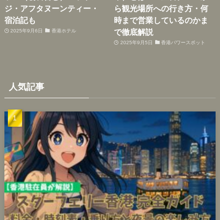
ジ・アフタヌーンティー・
ら観光場所への行き方・何
宿泊記も
時まで営業しているのかま
で徹底解説
2025年9月6日
香港ホテル
2025年9月5日
香港パワースポット
人気記事