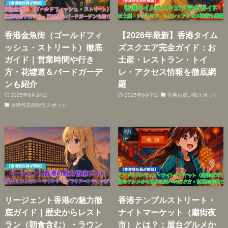
香港金魚街（ゴールドフィ
【2026年最新】香港タイム
ッシュ・ストリート）徹底
ズスクエア完全ガイド：お
ガイド｜営業時間や行き
土産・レストラン・トイ
方・花墟道＆バードガーデ
レ・アクセス情報を徹底網
ンも紹介
羅
2025年9月24日
2025年9月7日
香港お買い物スポット
香港代表的観光スポット
リージェント香港の魅力徹
香港テンプルストリート・
底ガイド｜歴史からレスト
ナイトマーケット（廟街夜
ラン（朝食含む）・ラウン
市）とは？：屋台グルメか