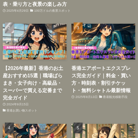
表・乗り方と夜景の楽しみ方
2025年4月29日
100万ドルの夜景スポット
【2026年最新】香港のお土
香港エアポートエクスプレ
産おすすめ15選｜職場ばら
ス完全ガイド｜料金・買い
まき・女子向け・高級品・
方・時刻表・割引チケッ
スーパーで買える定番まで
ト・無料シャトル最新情報
完全ガイド
2025年8月13日
香港観光移動手段
2024年9月15日
香港お買い物スポット