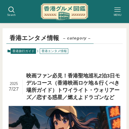
Search
MENU
香港エンタメ情報
– category –
香港旅行ガイド
香港エンタメ情報
映画ファン必見！香港聖地巡礼2泊3日モ
デルコース（香港映画ロケ地＆行くべき
2025
7/27
場所ガイド）トワイライト・ウォリアー
ズ／恋する惑星／燃えよドラゴンなど