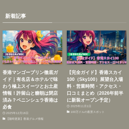
新着記事
香港マンゴープリン徹底ガ
【完全ガイド】香港スカイ
イド｜有名店＆ホテルで味
100（Sky100）展望台入場
わう極上スイーツとお土産
料・営業時間・アクセス・
情報！許留山と糖朝は閉店
口コミまとめ（2026年前半
済み？ペニンシュラ香港は
に新装オープン予定）
必食
2025年11月1日
100万ドルの夜景スポット
2025年12月16日
【随時更新】香港グルメ情報