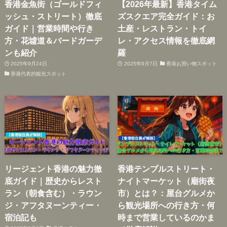
香港金魚街（ゴールドフィ
【2026年最新】香港タイム
ッシュ・ストリート）徹底
ズスクエア完全ガイド：お
ガイド｜営業時間や行き
土産・レストラン・トイ
方・花墟道＆バードガーデ
レ・アクセス情報を徹底網
ンも紹介
羅
2025年9月24日
2025年9月7日
香港お買い物スポット
香港代表的観光スポット
リージェント香港の魅力徹
香港テンプルストリート・
底ガイド｜歴史からレスト
ナイトマーケット（廟街夜
ラン（朝食含む）・ラウン
市）とは？：屋台グルメか
ジ・アフタヌーンティー・
ら観光場所への行き方・何
宿泊記も
時まで営業しているのかま