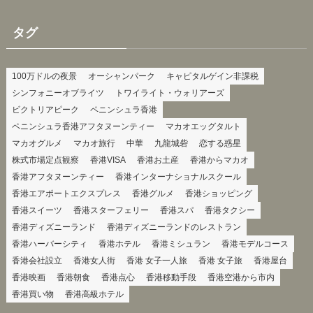
タグ
100万ドルの夜景
オーシャンパーク
キャピタルゲイン非課税
シンフォニーオブライツ
トワイライト・ウォリアーズ
ビクトリアピーク
ペニンシュラ香港
ペニンシュラ香港アフタヌーンティー
マカオエッグタルト
マカオグルメ
マカオ旅行
中華
九龍城砦
恋する惑星
株式市場定点観察
香港VISA
香港お土産
香港からマカオ
香港アフタヌーンティー
香港インターナショナルスクール
香港エアポートエクスプレス
香港グルメ
香港ショッピング
香港スイーツ
香港スターフェリー
香港スパ
香港タクシー
香港ディズニーランド
香港ディズニーランドのレストラン
香港ハーバーシティ
香港ホテル
香港ミシュラン
香港モデルコース
香港会社設立
香港女人街
香港 女子一人旅
香港 女子旅
香港屋台
香港映画
香港朝食
香港点心
香港移動手段
香港空港から市内
香港買い物
香港高級ホテル