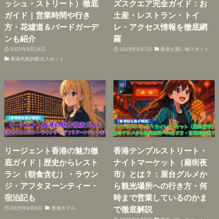
ッシュ・ストリート）徹底
ズスクエア完全ガイド：お
ガイド｜営業時間や行き
土産・レストラン・トイ
方・花墟道＆バードガーデ
レ・アクセス情報を徹底網
ンも紹介
羅
2025年9月24日
2025年9月7日
香港お買い物スポット
香港代表的観光スポット
リージェント香港の魅力徹
香港テンプルストリート・
底ガイド｜歴史からレスト
ナイトマーケット（廟街夜
ラン（朝食含む）・ラウン
市）とは？：屋台グルメか
ジ・アフタヌーンティー・
ら観光場所への行き方・何
宿泊記も
時まで営業しているのかま
で徹底解説
2025年9月6日
香港ホテル