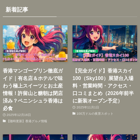
新着記事
香港マンゴープリン徹底ガ
【完全ガイド】香港スカイ
イド｜有名店＆ホテルで味
100（Sky100）展望台入場
わう極上スイーツとお土産
料・営業時間・アクセス・
情報！許留山と糖朝は閉店
口コミまとめ（2026年前半
済み？ペニンシュラ香港は
に新装オープン予定）
必食
2025年11月1日
100万ドルの夜景スポット
2025年12月16日
【随時更新】香港グルメ情報