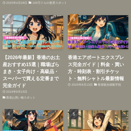
2025年4月29日
100万ドルの夜景スポット
【2026年最新】香港のお土
香港エアポートエクスプレ
産おすすめ15選｜職場ばら
ス完全ガイド｜料金・買い
まき・女子向け・高級品・
方・時刻表・割引チケッ
スーパーで買える定番まで
ト・無料シャトル最新情報
完全ガイド
2025年8月13日
香港観光移動手段
2024年9月15日
香港お買い物スポット