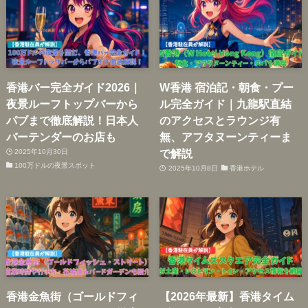
香港バー完全ガイド2026｜
W香港 宿泊記・朝食・プー
夜景ルーフトップバーから
ル完全ガイド｜九龍駅直結
パブまで徹底解説！日本人
のアクセスとラウンジ有
バーテンダーのお店も
無、アフタヌーンティーま
で解説
2025年10月30日
100万ドルの夜景スポット
2025年10月8日
香港ホテル
香港金魚街（ゴールドフィ
【2026年最新】香港タイム