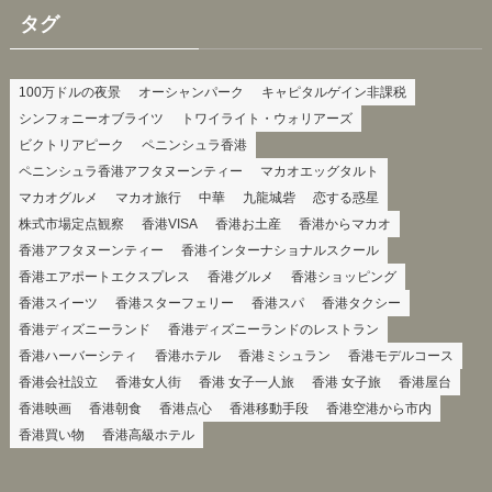
タグ
100万ドルの夜景
オーシャンパーク
キャピタルゲイン非課税
シンフォニーオブライツ
トワイライト・ウォリアーズ
ビクトリアピーク
ペニンシュラ香港
ペニンシュラ香港アフタヌーンティー
マカオエッグタルト
マカオグルメ
マカオ旅行
中華
九龍城砦
恋する惑星
株式市場定点観察
香港VISA
香港お土産
香港からマカオ
香港アフタヌーンティー
香港インターナショナルスクール
香港エアポートエクスプレス
香港グルメ
香港ショッピング
香港スイーツ
香港スターフェリー
香港スパ
香港タクシー
香港ディズニーランド
香港ディズニーランドのレストラン
香港ハーバーシティ
香港ホテル
香港ミシュラン
香港モデルコース
香港会社設立
香港女人街
香港 女子一人旅
香港 女子旅
香港屋台
香港映画
香港朝食
香港点心
香港移動手段
香港空港から市内
香港買い物
香港高級ホテル