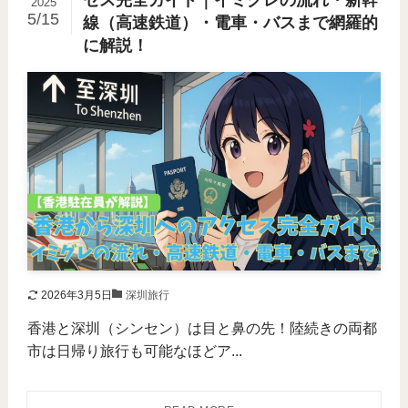
セス完全ガイド｜イミグレの流れ・新幹
2025
5/15
線（高速鉄道）・電車・バスまで網羅的
に解説！
2026年3月5日
深圳旅行
香港と深圳（シンセン）は目と鼻の先！陸続きの両都
市は日帰り旅行も可能なほどア...