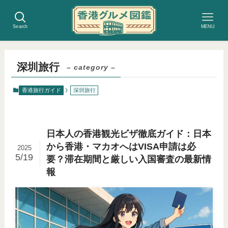
Search
MENU
深圳旅行
– category –
香港旅行ガイド
深圳旅行
日本人の香港観光ビザ徹底ガイド：日本
から香港・マカオへはVISA申請は必
2025
5/19
要？滞在期間と厳しい入国審査の最新情
報